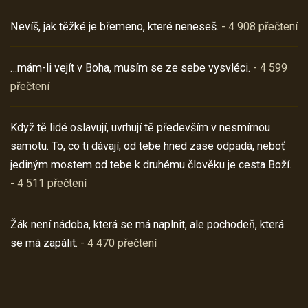
Nevíš, jak těžké je břemeno, které neneseš.
- 4 908 přečtení
…mám-li vejít v Boha, musím se ze sebe vysvléci.
- 4 599
přečtení
Když tě lidé oslavují, uvrhují tě především v nesmírnou
samotu. To, co ti dávají, od tebe hned zase odpadá, neboť
jediným mostem od tebe k druhému člověku je cesta Boží.
- 4 511 přečtení
Žák není nádoba, která se má naplnit, ale pochodeň, která
se má zapálit.
- 4 470 přečtení