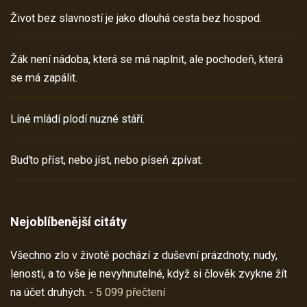
Život bez slavností je jako dlouhá cesta bez hospod.
Žák není nádoba, která se má naplnit, ale pochodeň, která
se má zapálit.
Líné mládí plodí nuzné stáří.
Buďto příst, nebo jíst, nebo píseň zpívat.
Nejoblíbenější citáty
Všechno zlo v životě pochází z duševní prázdnoty, nudy,
lenosti, a to vše je nevyhnutelné, když si člověk zvykne žít
na účet druhých.
- 5 099 přečtení