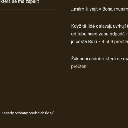
 která se má zapálit.
…mám-li vejít v Boha, musím
Když tě lidé oslavují, uvrhuj
od tebe hned zase odpadá, 
je cesta Boží.
- 4 509 přečte
Žák není nádoba, která se má
přečtení
/
Zásady ochrany osobních údajů