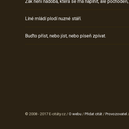
Žák není nádoba, která se má naplnit, ale pochodeň,
Líné mládí plodí nuzné stáří.
Buďto příst, nebo jíst, nebo píseň zpívat.
© 2008 - 2017 E-citáty.cz /
O webu
/
Přidat citát
/
Provozovatel