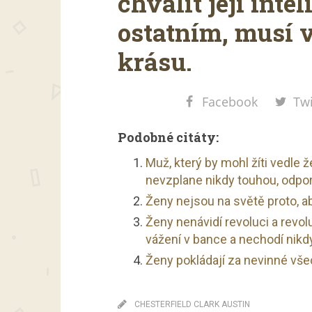
chválit její intel
ostatním, musí 
krásu.
Facebook
Twi
Podobné citáty:
Muž, který by mohl žíti vedle ž
nevzplane nikdy touhou, odporu
Ženy nejsou na světě proto, ab
Ženy nenávidí revoluci a revol
vážení v bance a nechodí nikd
Ženy pokládají za nevinné vše
CHESTERFIELD CLARK AUSTIN