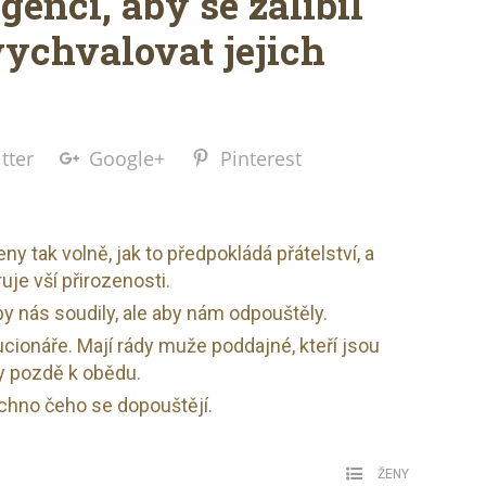
igenci, aby se zalíbil
vychvalovat jejich
tter
Google+
Pinterest
eny tak volně, jak to předpokládá přátelství, a
je vší přirozenosti.
y nás soudily, ale aby nám odpouštěly.
ucionáře. Mají rády muže poddajné, kteří jsou
y pozdě k obědu.
chno čeho se dopouštějí.
ŽENY