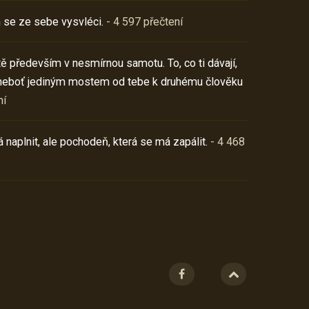
 se ze sebe vysvléci.
- 4 597 přečtení
í tě především v nesmírnou samotu. To, co ti dávají,
neboť jediným mostem od tebe k druhému člověku
ní
 naplnit, ale pochodeň, která se má zapálit.
- 4 468