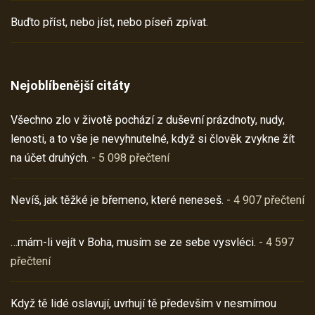
Buďto příst, nebo jíst, nebo píseň zpívat.
Nejoblíbenější citáty
Všechno zlo v životě pochází z duševní prázdnoty, nudy,
lenosti, a to vše je nevyhnutelné, když si člověk zvykne žít
na účet druhých.
- 5 098 přečtení
Nevíš, jak těžké je břemeno, které neneseš.
- 4 907 přečtení
…mám-li vejít v Boha, musím se ze sebe vysvléci.
- 4 597
přečtení
Když tě lidé oslavují, uvrhují tě především v nesmírnou