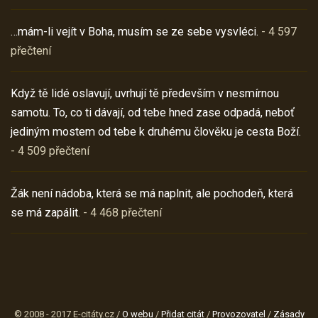
…mám-li vejít v Boha, musím se ze sebe vysvléci.
- 4 597
přečtení
Když tě lidé oslavují, uvrhují tě především v nesmírnou
samotu. To, co ti dávají, od tebe hned zase odpadá, neboť
jediným mostem od tebe k druhému člověku je cesta Boží.
- 4 509 přečtení
Žák není nádoba, která se má naplnit, ale pochodeň, která
se má zapálit.
- 4 468 přečtení
© 2008 - 2017 E-citáty.cz /
O webu
/
Přidat citát
/
Provozovatel
/
Zásady