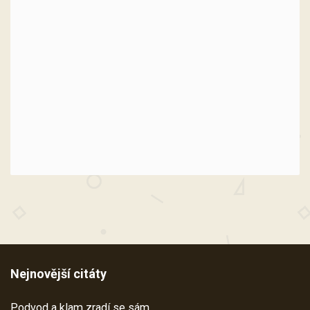
Nejnovější citáty
Podvod a klam zradí se sám.