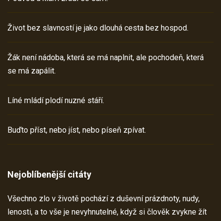
Život bez slavností je jako dlouhá cesta bez hospod.
Žák není nádoba, která se má naplnit, ale pochodeň, která
se má zapálit.
Líné mládí plodí nuzné stáří.
Buďto příst, nebo jíst, nebo píseň zpívat.
Nejoblíbenější citáty
Všechno zlo v životě pochází z duševní prázdnoty, nudy,
lenosti, a to vše je nevyhnutelné, když si člověk zvykne žít