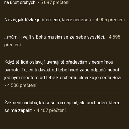
na účet druhých.
- 5 097 přečtení
Nevíš, jak těžké je břemeno, které neneseš.
- 4 905 přečtení
…mám-li vejít v Boha, musím se ze sebe vysvléci.
- 4 595
přečtení
Když tě lidé oslavují, uvrhují tě především v nesmírnou
samotu. To, co ti dávají, od tebe hned zase odpadá, neboť
jediným mostem od tebe k druhému člověku je cesta Boží.
- 4 506 přečtení
Žák není nádoba, která se má naplnit, ale pochodeň, která
se má zapálit.
- 4 467 přečtení