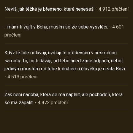
Nevíš, jak těžké je břemeno, které neneseš.
- 4 912 přečtení
…mám-li vejít v Boha, musím se ze sebe vysvléci.
- 4 601
přečtení
Když tě lidé oslavují, uvrhují tě především v nesmírnou
samotu. To, co ti dávají, od tebe hned zase odpadá, neboť
jediným mostem od tebe k druhému člověku je cesta Boží.
- 4 513 přečtení
Žák není nádoba, která se má naplnit, ale pochodeň, která
se má zapálit.
- 4 472 přečtení