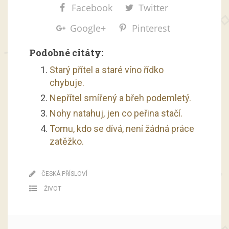
Facebook
Twitter
Google+
Pinterest
Podobné citáty:
Starý přítel a staré víno řídko
chybuje.
Nepřítel smířený a břeh podemletý.
Nohy natahuj, jen co peřina stačí.
Tomu, kdo se dívá, není žádná práce
zatěžko.
ČESKÁ PŘÍSLOVÍ
ŽIVOT