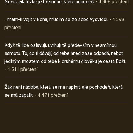
Nevíš, jak těžké je břemeno, které neneseš.
- 4 908 přečtení
…mám-li vejít v Boha, musím se ze sebe vysvléci.
- 4 599
přečtení
Když tě lidé oslavují, uvrhují tě především v nesmírnou
samotu. To, co ti dávají, od tebe hned zase odpadá, neboť
jediným mostem od tebe k druhému člověku je cesta Boží.
- 4 511 přečtení
Žák není nádoba, která se má naplnit, ale pochodeň, která
se má zapálit.
- 4 471 přečtení