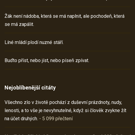
Žák není nádoba, která se má naplnit, ale pochodeň, která
se má zapálit.
Líné mládí plodí nuzné stáří.
Buďto příst, nebo jíst, nebo píseň zpívat.
Nejoblíbenější citáty
Všechno zlo v životě pochází z duševní prázdnoty, nudy,
lenosti, a to vše je nevyhnutelné, když si člověk zvykne žít
na účet druhých.
- 5 099 přečtení