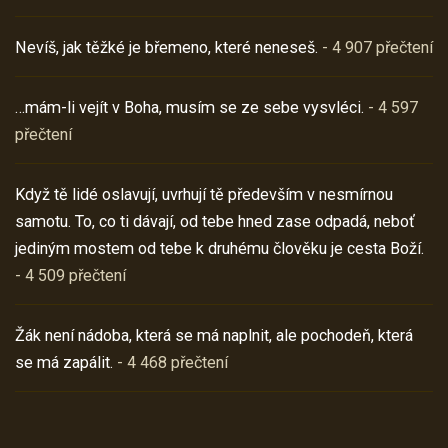
Nevíš, jak těžké je břemeno, které neneseš.
- 4 907 přečtení
…mám-li vejít v Boha, musím se ze sebe vysvléci.
- 4 597
přečtení
Když tě lidé oslavují, uvrhují tě především v nesmírnou
samotu. To, co ti dávají, od tebe hned zase odpadá, neboť
jediným mostem od tebe k druhému člověku je cesta Boží.
- 4 509 přečtení
Žák není nádoba, která se má naplnit, ale pochodeň, která
se má zapálit.
- 4 468 přečtení