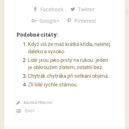
Facebook
Twitter
Google+
Pinterest
Podobné citáty:
Když víš že máš krátká křídla, nelétej
daleko a vysoko.
Lidé jsou jako prsty na rukou: jeden
je obkroužen zlatem, ostatní bez.
Chytrák chytráka při setkání objímá.
Zlí lidé rychle stárnou.
ASIJSKÁ PŘÍSLOVÍ
ŽIVOT