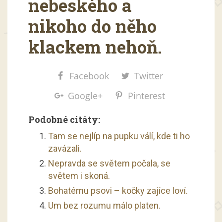
nebeského a
nikoho do něho
klackem nehoň.
Facebook
Twitter
Google+
Pinterest
Podobné citáty:
Tam se nejlíp na pupku válí, kde ti ho
zavázali.
Nepravda se světem počala, se
světem i skoná.
Bohatému psovi – kočky zajíce loví.
Um bez rozumu málo platen.