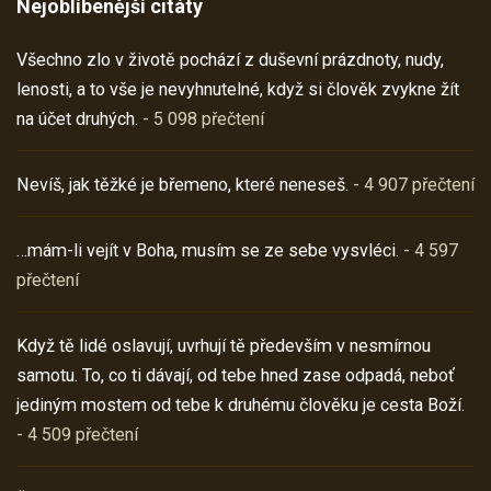
Nejoblíbenější citáty
Všechno zlo v životě pochází z duševní prázdnoty, nudy,
lenosti, a to vše je nevyhnutelné, když si člověk zvykne žít
na účet druhých.
- 5 098 přečtení
Nevíš, jak těžké je břemeno, které neneseš.
- 4 907 přečtení
…mám-li vejít v Boha, musím se ze sebe vysvléci.
- 4 597
přečtení
Když tě lidé oslavují, uvrhují tě především v nesmírnou
samotu. To, co ti dávají, od tebe hned zase odpadá, neboť
jediným mostem od tebe k druhému člověku je cesta Boží.
- 4 509 přečtení