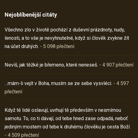
Nejoblíbenější citáty
Všechno zlo v životě pochází z duševní prázdnoty, nudy,
lenosti, a to vše je nevyhnutelné, když si člověk zvykne žít
na účet druhých.
- 5 098 přečtení
Nevíš, jak těžké je břemeno, které neneseš.
- 4 907 přečtení
…mám-li vejít v Boha, musím se ze sebe vysvléci.
- 4 597
přečtení
Když tě lidé oslavují, uvrhují tě především v nesmírnou
samotu. To, co ti dávají, od tebe hned zase odpadá, neboť
jediným mostem od tebe k druhému člověku je cesta Boží.
- 4 509 přečtení