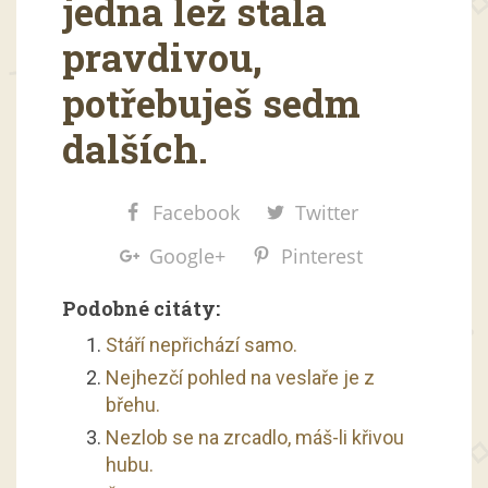
jedna lež stala
pravdivou,
potřebuješ sedm
dalších.
Facebook
Twitter
Google+
Pinterest
Podobné citáty:
Stáří nepřichází samo.
Nejhezčí pohled na veslaře je z
břehu.
Nezlob se na zrcadlo, máš-li křivou
hubu.