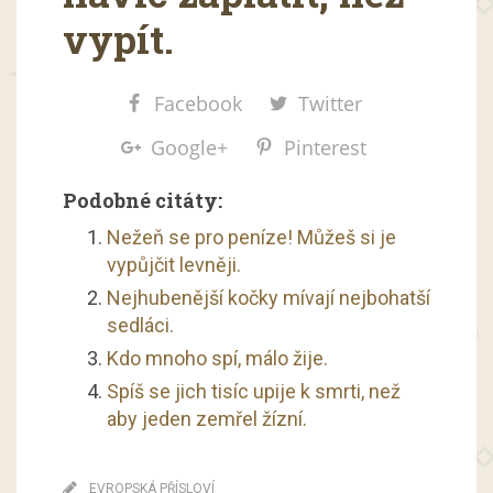
vypít.
Facebook
Twitter
Google+
Pinterest
Podobné citáty:
Nežeň se pro peníze! Můžeš si je
vypůjčit levněji.
Nejhubenější kočky mívají nejbohatší
sedláci.
Kdo mnoho spí, málo žije.
Spíš se jich tisíc upije k smrti, než
aby jeden zemřel žízní.
EVROPSKÁ PŘÍSLOVÍ