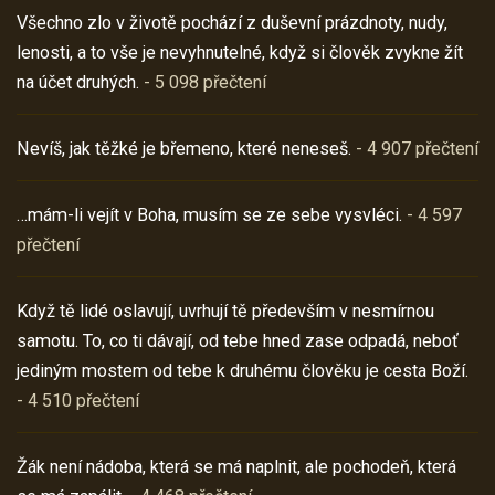
Všechno zlo v životě pochází z duševní prázdnoty, nudy,
lenosti, a to vše je nevyhnutelné, když si člověk zvykne žít
na účet druhých.
- 5 098 přečtení
Nevíš, jak těžké je břemeno, které neneseš.
- 4 907 přečtení
…mám-li vejít v Boha, musím se ze sebe vysvléci.
- 4 597
přečtení
Když tě lidé oslavují, uvrhují tě především v nesmírnou
samotu. To, co ti dávají, od tebe hned zase odpadá, neboť
jediným mostem od tebe k druhému člověku je cesta Boží.
- 4 510 přečtení
Žák není nádoba, která se má naplnit, ale pochodeň, která