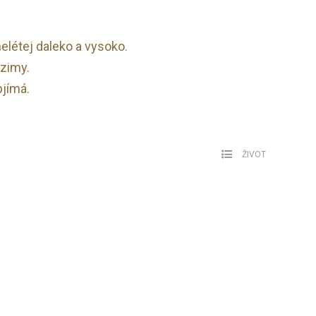
nelétej daleko a vysoko.
 zimy.
bjímá.
ŽIVOT