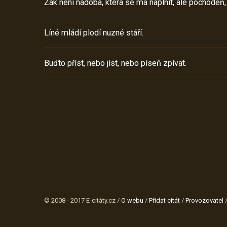
Žák není nádoba, která se má naplnit, ale pochodeň,
Líné mládí plodí nuzné stáří.
Buďto příst, nebo jíst, nebo píseň zpívat.
© 2008 - 2017 E-citáty.cz /
O webu
/
Přidat citát
/
Provozovatel