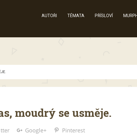
AUTOŘI
TÉMATA
PŘÍSLOVÍ
MURPH
ĚJE.
as, moudrý se usměje.
tter
Google+
Pinterest