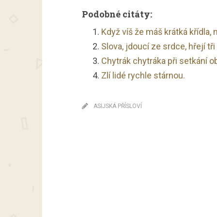
Podobné citáty:
Když víš že máš krátká křídla, 
Slova, jdoucí ze srdce, hřejí tři
Chytrák chytráka při setkání o
Zlí lidé rychle stárnou.
ASIJSKÁ PŘÍSLOVÍ