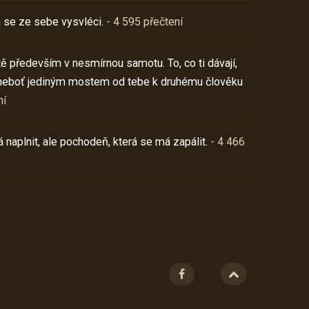
 se ze sebe vysvléci.
- 4 595 přečtení
í tě především v nesmírnou samotu. To, co ti dávají,
neboť jediným mostem od tebe k druhému člověku
ní
 naplnit, ale pochodeň, která se má zapálit.
- 4 466