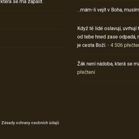
 která se má zapálit.
…mám-li vejít v Boha, musím
Když tě lidé oslavují, uvrhuj
od tebe hned zase odpadá, 
je cesta Boží.
- 4 506 přečte
Žák není nádoba, která se má
přečtení
/
Zásady ochrany osobních údajů