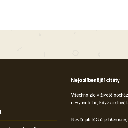
Nejoblíbenější citáty
Všechno zlo v životě pochází 
nevyhnutelné, když si člověk
.
Nevíš, jak těžké je břemeno,