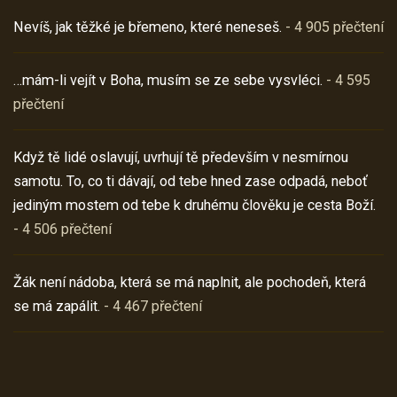
Nevíš, jak těžké je břemeno, které neneseš.
- 4 905 přečtení
…mám-li vejít v Boha, musím se ze sebe vysvléci.
- 4 595
přečtení
Když tě lidé oslavují, uvrhují tě především v nesmírnou
samotu. To, co ti dávají, od tebe hned zase odpadá, neboť
jediným mostem od tebe k druhému člověku je cesta Boží.
- 4 506 přečtení
Žák není nádoba, která se má naplnit, ale pochodeň, která
se má zapálit.
- 4 467 přečtení