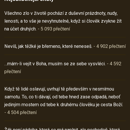
Všechno zlo v životě pochází z duševní prázdnoty, nudy,
lenosti, a to vše je nevyhnutelné, když si člověk zvykne žít
na účet druhých.
- 5 093 přečtení
Nevíš, jak těžké je břemeno, které neneseš.
- 4 902 přečtení
…mám-li vejít v Boha, musím se ze sebe vysvléci.
- 4 592
přečtení
Když tě lidé oslavují, uvrhují tě především v nesmírnou
samotu. To, co ti dávají, od tebe hned zase odpadá, neboť
jediným mostem od tebe k druhému člověku je cesta Boží.
- 4 504 přečtení
Žák není nádoba, která se má naplnit, ale pochodeň, která