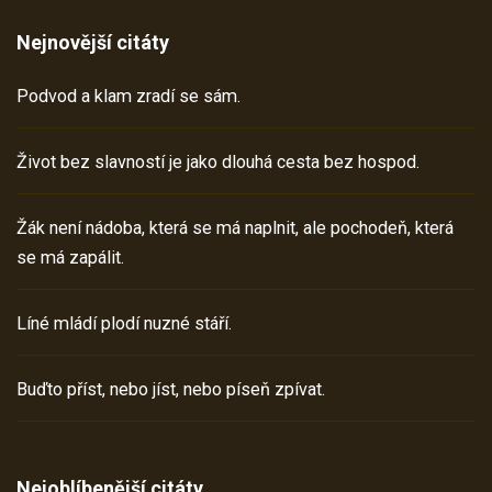
Nejnovější citáty
Podvod a klam zradí se sám.
Život bez slavností je jako dlouhá cesta bez hospod.
Žák není nádoba, která se má naplnit, ale pochodeň, která
se má zapálit.
Líné mládí plodí nuzné stáří.
Buďto příst, nebo jíst, nebo píseň zpívat.
Nejoblíbenější citáty