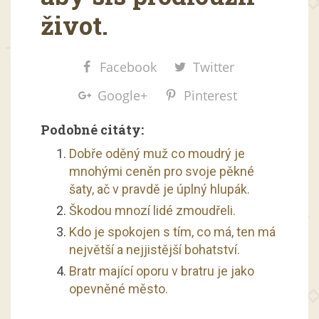
život.
Facebook
Twitter
Google+
Pinterest
Podobné citáty:
Dobře oděný muž co moudrý je
mnohými ceněn pro svoje pěkné
šaty, ač v pravdě je úplný hlupák.
Škodou mnozí lidé zmoudřeli.
Kdo je spokojen s tím, co má, ten má
největší a nejjistější bohatství.
Bratr mající oporu v bratru je jako
opevněné město.