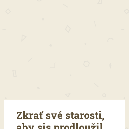
Zkrať své starosti,
aby sis prodloužil