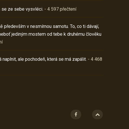
 se ze sebe vysvléci.
- 4 597 přečtení
í tě především v nesmírnou samotu. To, co ti dávají,
neboť jediným mostem od tebe k druhému člověku
ní
 naplnit, ale pochodeň, která se má zapálit.
- 4 468