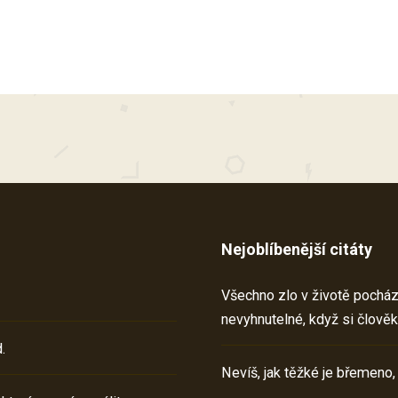
Nejoblíbenější citáty
Všechno zlo v životě pochází 
nevyhnutelné, když si člověk
.
Nevíš, jak těžké je břemeno,