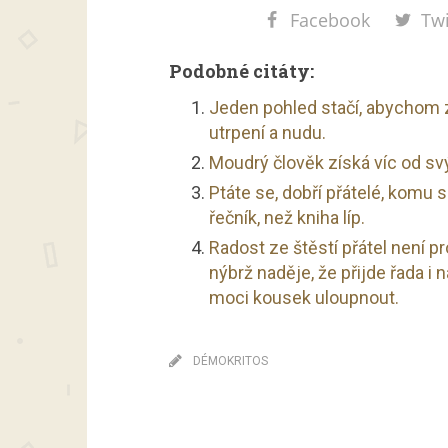
Facebook
Twi
Podobné citáty:
Jeden pohled stačí, abychom zj
utrpení a nudu.
Moudrý člověk získá víc od svý
Ptáte se, dobří přátelé, komu s
řečník, než kniha líp.
Radost ze štěstí přátel není p
nýbrž naděje, že přijde řada i 
moci kousek uloupnout.
DÉMOKRITOS