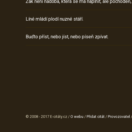
Žák není nádoba, která se má naplnit, ale pochodeň,
Líné mládí plodí nuzné stáří.
Buďto příst, nebo jíst, nebo píseň zpívat.
© 2008 - 2017 E-citáty.cz /
O webu
/
Přidat citát
/
Provozovatel