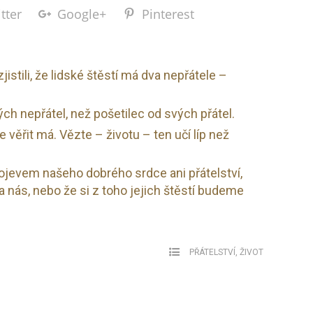
tter
Google+
Pinterest
istili, že lidské štěstí má dva nepřátele –
ch nepřátel, než pošetilec od svých přátel.
e věřit má. Vězte – životu – ten učí líp než
rojevem našeho dobrého srdce ani přátelství,
na nás, nebo že si z toho jejich štěstí budeme
PŘÁTELSTVÍ
,
ŽIVOT