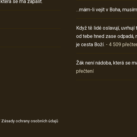
 která se má zapálit.
…mám-li vejít v Boha, musím
Když tě lidé oslavují, uvrhuj
od tebe hned zase odpadá, 
je cesta Boží.
- 4 509 přečte
Žák není nádoba, která se má
přečtení
/
Zásady ochrany osobních údajů