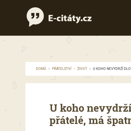
DOMŮ
PŘÁTELSTVÍ
•
ŽIVOT
U KOHO NEVYDRŽÍ DLO
U koho nevydrž
přátelé, má špa