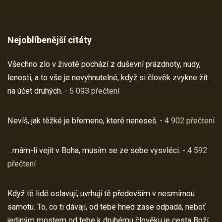
Nejoblíbenější citáty
Všechno zlo v životě pochází z duševní prázdnoty, nudy,
lenosti, a to vše je nevyhnutelné, když si člověk zvykne žít
na účet druhých.
- 5 093 přečtení
Nevíš, jak těžké je břemeno, které neneseš.
- 4 902 přečtení
…mám-li vejít v Boha, musím se ze sebe vysvléci.
- 4 592
přečtení
Když tě lidé oslavují, uvrhují tě především v nesmírnou
samotu. To, co ti dávají, od tebe hned zase odpadá, neboť
jediným mostem od tebe k druhému člověku je cesta Boží.