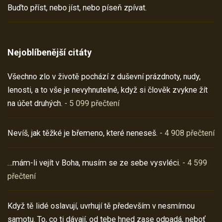
Buďto příst, nebo jíst, nebo píseň zpívat.
Nejoblíbenější citáty
Všechno zlo v životě pochází z duševní prázdnoty, nudy,
lenosti, a to vše je nevyhnutelné, když si člověk zvykne žít
na účet druhých.
- 5 099 přečtení
Nevíš, jak těžké je břemeno, které neneseš.
- 4 908 přečtení
…mám-li vejít v Boha, musím se ze sebe vysvléci.
- 4 599
přečtení
Když tě lidé oslavují, uvrhují tě především v nesmírnou
samotu. To, co ti dávají, od tebe hned zase odpadá, neboť