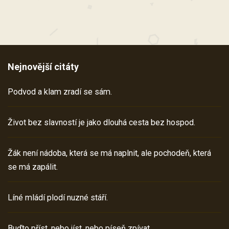
Nejnovější citáty
Podvod a klam zradí se sám.
Život bez slavností je jako dlouhá cesta bez hospod.
Žák není nádoba, která se má naplnit, ale pochodeň, která
se má zapálit.
Líné mládí plodí nuzné stáří.
Buďto příst, nebo jíst, nebo píseň zpívat.