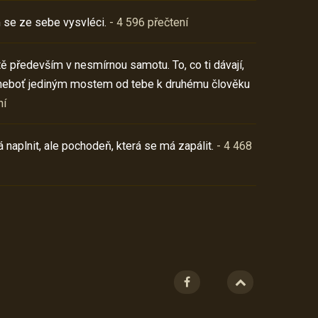
 se ze sebe vysvléci.
- 4 596 přečtení
í tě především v nesmírnou samotu. To, co ti dávají,
neboť jediným mostem od tebe k druhému člověku
ní
 naplnit, ale pochodeň, která se má zapálit.
- 4 468