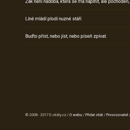
Žák není nádoba, která se má naplnit, ale pochodeň,
Líné mládí plodí nuzné stáří.
Buďto příst, nebo jíst, nebo píseň zpívat.
© 2008 - 2017 E-citáty.cz /
O webu
/
Přidat citát
/
Provozovatel