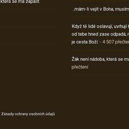
 která se má zapálit.
…mám-li vejít v Boha, musím
Když tě lidé oslavují, uvrhuj
od tebe hned zase odpadá, 
je cesta Boží.
- 4 507 přečte
Žák není nádoba, která se má
přečtení
/
Zásady ochrany osobních údajů