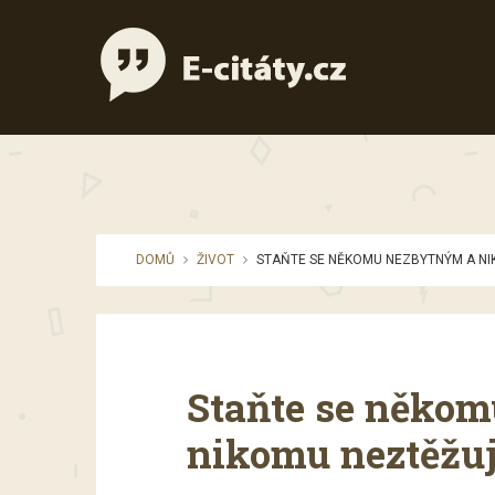
DOMŮ
ŽIVOT
STAŇTE SE NĚKOMU NEZBYTNÝM A NI
Staňte se něko
nikomu neztěžujt