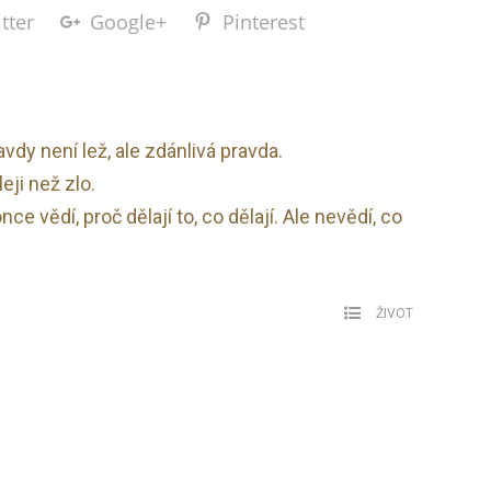
tter
Google+
Pinterest
vdy není lež, ale zdánlivá pravda.
ji než zlo.
nce vědí, proč dělají to, co dělají. Ale nevědí, co
ŽIVOT