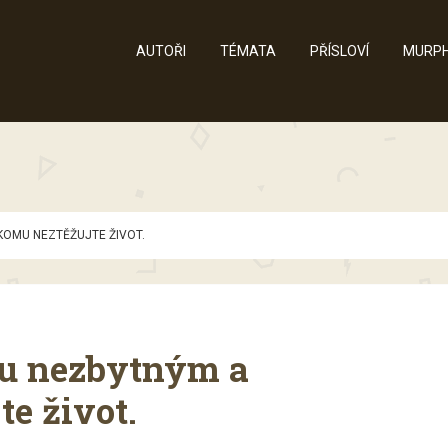
AUTOŘI
TÉMATA
PŘÍSLOVÍ
MURPH
KOMU NEZTĚŽUJTE ŽIVOT.
mu nezbytným a
e život.