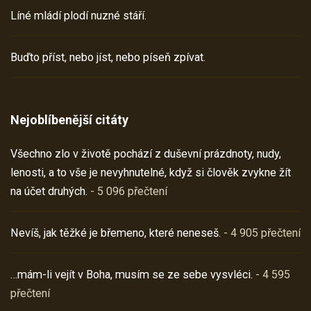
Líné mládí plodí nuzné stáří.
Buďto příst, nebo jíst, nebo píseň zpívat.
Nejoblíbenější citáty
Všechno zlo v životě pochází z duševní prázdnoty, nudy,
lenosti, a to vše je nevyhnutelné, když si člověk zvykne žít
na účet druhých.
- 5 096 přečtení
Nevíš, jak těžké je břemeno, které neneseš.
- 4 905 přečtení
…mám-li vejít v Boha, musím se ze sebe vysvléci.
- 4 595
přečtení