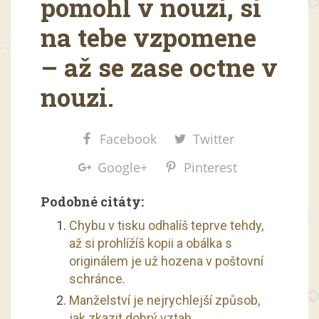
pomohl v nouzi, si
na tebe vzpomene
– až se zase octne v
nouzi.
Facebook
Twitter
Google+
Pinterest
Podobné citáty:
Chybu v tisku odhalíš teprve tehdy,
až si prohlížíš kopii a obálka s
originálem je už hozena v poštovní
schránce.
Manželství je nejrychlejší způsob,
jak zkazit dobrý vztah.