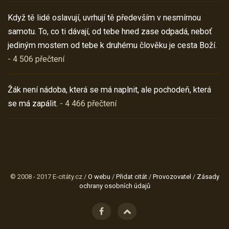
Když tě lidé oslavují, uvrhují tě především v nesmírnou
samotu. To, co ti dávají, od tebe hned zase odpadá, neboť
jediným mostem od tebe k druhému člověku je cesta Boží.
- 4 506 přečtení
Žák není nádoba, která se má naplnit, ale pochodeň, která
se má zapálit.
- 4 466 přečtení
© 2008 - 2017 E-citáty.cz /
O webu
/
Přidat citát
/
Provozovatel
/
Zásady
ochrany osobních údajů