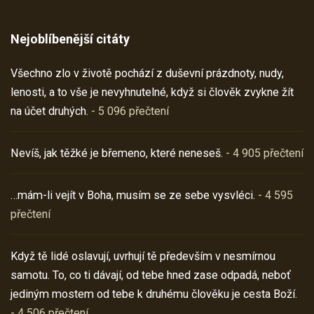
Nejoblíbenější citáty
Všechno zlo v životě pochází z duševní prázdnoty, nudy,
lenosti, a to vše je nevyhnutelné, když si člověk zvykne žít
na účet druhých.
- 5 096 přečtení
Nevíš, jak těžké je břemeno, které neneseš.
- 4 905 přečtení
…mám-li vejít v Boha, musím se ze sebe vysvléci.
- 4 595
přečtení
Když tě lidé oslavují, uvrhují tě především v nesmírnou
samotu. To, co ti dávají, od tebe hned zase odpadá, neboť
jediným mostem od tebe k druhému člověku je cesta Boží.
- 4 506 přečtení