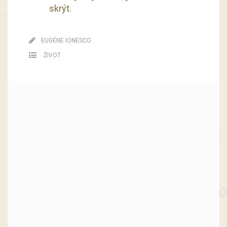
skrýt.
EUGÉNE IONESCO
ŽIVOT