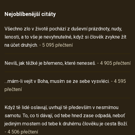
Nejoblíbenější citáty
Všechno zlo v životě pochází z duševní prázdnoty, nudy,
lenosti, a to vše je nevyhnutelné, když si člověk zvykne žít
na účet druhých.
- 5 095 přečtení
Nevíš, jak těžké je břemeno, které neneseš.
- 4 905 přečtení
…mám-li vejít v Boha, musím se ze sebe vysvléci.
- 4 595
přečtení
Když tě lidé oslavují, uvrhují tě především v nesmírnou
samotu. To, co ti dávají, od tebe hned zase odpadá, neboť
jediným mostem od tebe k druhému člověku je cesta Boží.
- 4 506 přečtení