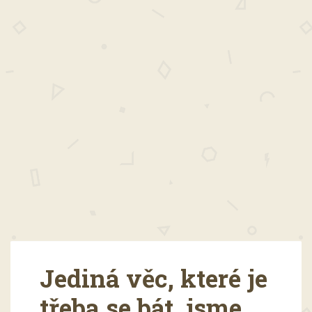
Jediná věc, které je
třeba se bát, jsme