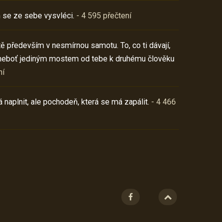
 se ze sebe vysvléci.
- 4 595 přečtení
í tě především v nesmírnou samotu. To, co ti dávají,
neboť jediným mostem od tebe k druhému člověku
ní
 naplnit, ale pochodeň, která se má zapálit.
- 4 466