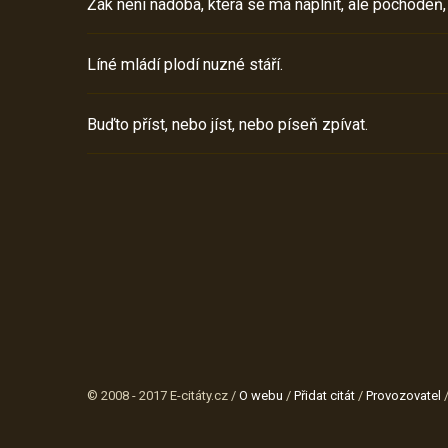
Žák není nádoba, která se má naplnit, ale pochodeň,
Líné mládí plodí nuzné stáří.
Buďto příst, nebo jíst, nebo píseň zpívat.
© 2008 - 2017 E-citáty.cz /
O webu
/
Přidat citát
/
Provozovatel