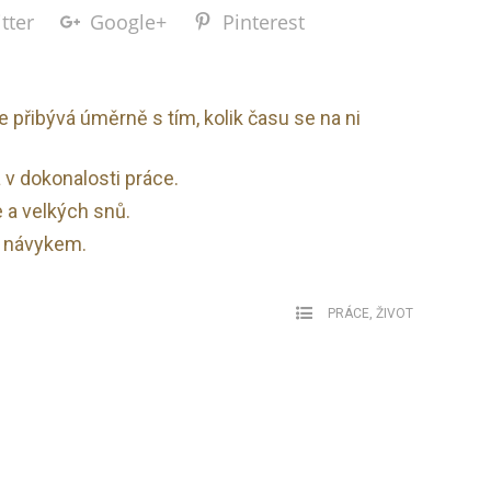
tter
Google+
Pinterest
 přibývá úměrně s tím, kolik času se na ni
a v dokonalosti práce.
 a velkých snů.
e návykem.
PRÁCE
,
ŽIVOT