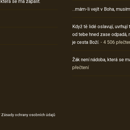
 která se má zapálit.
…mám-li vejít v Boha, musím
Když tě lidé oslavují, uvrhuj
od tebe hned zase odpadá, 
je cesta Boží.
- 4 506 přečte
Žák není nádoba, která se má
přečtení
/
Zásady ochrany osobních údajů