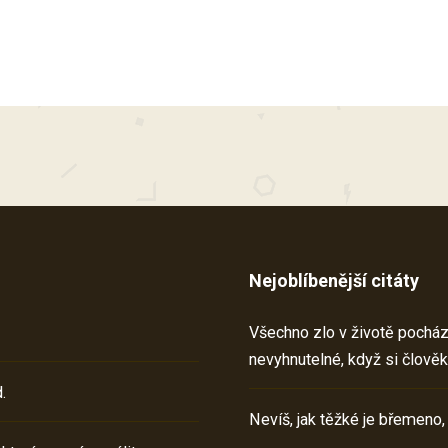
Nejoblíbenější citáty
Všechno zlo v životě pochází 
nevyhnutelné, když si člověk
.
Nevíš, jak těžké je břemeno,