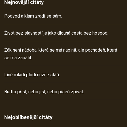
Nejnovější citáty
Podvod a klam zradí se sám.
Život bez slavností je jako dlouhá cesta bez hospod.
Žák není nádoba, která se má naplnit, ale pochodeň, která
se má zapálit.
Líné mládí plodí nuzné stáří.
Buďto příst, nebo jíst, nebo píseň zpívat.
Nejoblíbenější citáty