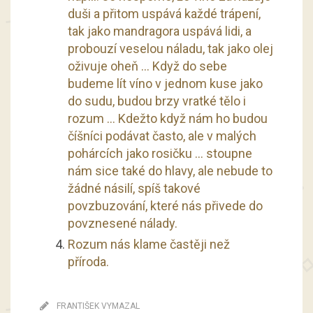
duši a přitom uspává každé trápení,
tak jako mandragora uspává lidi, a
probouzí veselou náladu, tak jako olej
oživuje oheň … Když do sebe
budeme lít víno v jednom kuse jako
do sudu, budou brzy vratké tělo i
rozum … Kdežto když nám ho budou
číšníci podávat často, ale v malých
pohárcích jako rosičku … stoupne
nám sice také do hlavy, ale nebude to
žádné násilí, spíš takové
povzbuzování, které nás přivede do
povznesené nálady.
Rozum nás klame častěji než
příroda.
FRANTIŠEK VYMAZAL