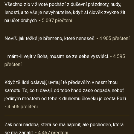
Všechno zlo v životě pochází z duševní prázdnoty, nudy,
lenosti, a to vše je nevyhnutelné, když si člověk zvykne žít
na účet druhých.
- 5 097 přečtení
Nevíš, jak těžké je břemeno, které neneseš.
- 4 905 přečtení
…mám-li vejít v Boha, musím se ze sebe vysvléci.
- 4 595
přečtení
Když tě lidé oslavují, uvrhují tě především v nesmírnou
samotu. To, co ti dávají, od tebe hned zase odpadá, neboť
jediným mostem od tebe k druhému člověku je cesta Boží.
- 4 506 přečtení
Žák není nádoba, která se má naplnit, ale pochodeň, která
se má zapálit.
- 4 467 přečtení