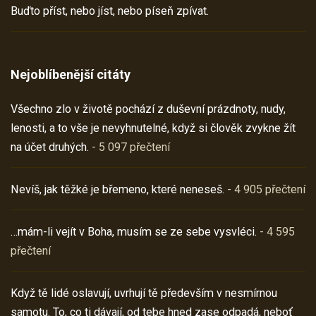
Buďto příst, nebo jíst, nebo píseň zpívat.
Nejoblíbenější citáty
Všechno zlo v životě pochází z duševní prázdnoty, nudy,
lenosti, a to vše je nevyhnutelné, když si člověk zvykne žít
na účet druhých.
- 5 097 přečtení
Nevíš, jak těžké je břemeno, které neneseš.
- 4 905 přečtení
…mám-li vejít v Boha, musím se ze sebe vysvléci.
- 4 595
přečtení
Když tě lidé oslavují, uvrhují tě především v nesmírnou
samotu. To, co ti dávají, od tebe hned zase odpadá, neboť