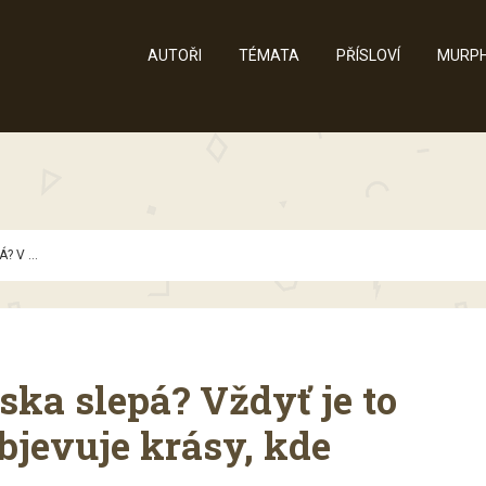
AUTOŘI
TÉMATA
PŘÍSLOVÍ
MURPH
? V ...
áska slepá? Vždyť je to
bjevuje krásy, kde