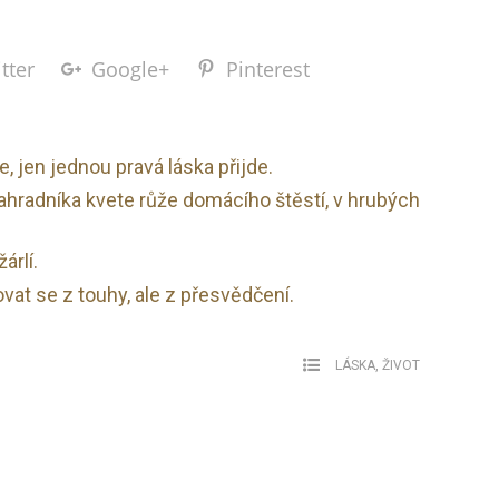
tter
Google+
Pinterest
 jen jednou pravá láska přijde.
ahradníka kvete růže domácího štěstí, v hrubých
árlí.
at se z touhy, ale z přesvědčení.
LÁSKA
,
ŽIVOT