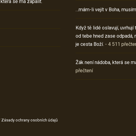
 která se má zapálit.
…mám-li vejít v Boha, musím
Když tě lidé oslavují, uvrhuj
od tebe hned zase odpadá, 
je cesta Boží.
- 4 511 přečte
Žák není nádoba, která se má
přečtení
/
Zásady ochrany osobních údajů