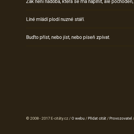
Žák není nádoba, která se má naplnit, ale pochodeň,
Líné mládí plodí nuzné stáří.
Buďto příst, nebo jíst, nebo píseň zpívat.
© 2008 - 2017 E-citáty.cz /
O webu
/
Přidat citát
/
Provozovatel