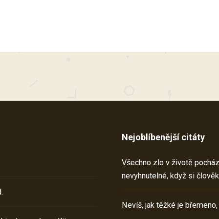
Nejoblíbenější citáty
Všechno zlo v životě pochází 
nevyhnutelné, když si člověk
.
Nevíš, jak těžké je břemeno,