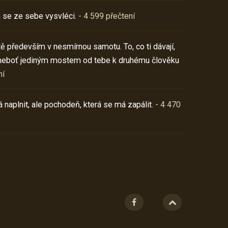
 se ze sebe vysvléci.
- 4 599 přečtení
í tě především v nesmírnou samotu. To, co ti dávají,
neboť jediným mostem od tebe k druhému člověku
ní
 naplnit, ale pochodeň, která se má zapálit.
- 4 470