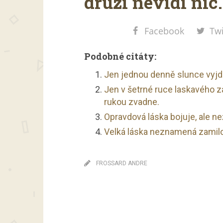
druzí nevidí nic.
Facebook
Twi
Podobné citáty:
Jen jednou denně slunce vyjde,
Jen v šetrné ruce laskavého z
rukou zvadne.
Opravdová láska bojuje, ale než
Velká láska neznamená zamilov
FROSSARD ANDRE