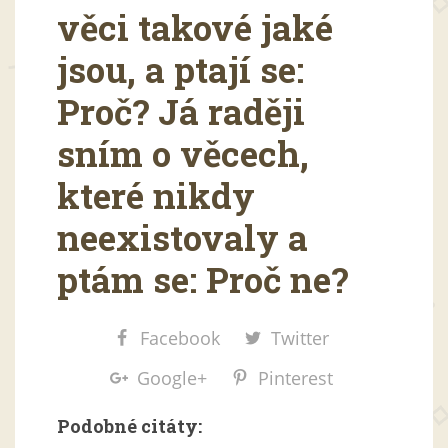
věci takové jaké
jsou, a ptají se:
Proč? Já raději
sním o věcech,
které nikdy
neexistovaly a
ptám se: Proč ne?
Facebook
Twitter
Google+
Pinterest
Podobné citáty: