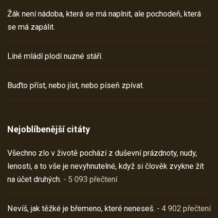
Žák není nádoba, která se má naplnit, ale pochodeň, která
se má zapálit.
Líné mládí plodí nuzné stáří.
Buďto příst, nebo jíst, nebo píseň zpívat.
Nejoblíbenější citáty
Všechno zlo v životě pochází z duševní prázdnoty, nudy,
lenosti, a to vše je nevyhnutelné, když si člověk zvykne žít
na účet druhých.
- 5 093 přečtení
Nevíš, jak těžké je břemeno, které neneseš.
- 4 902 přečtení