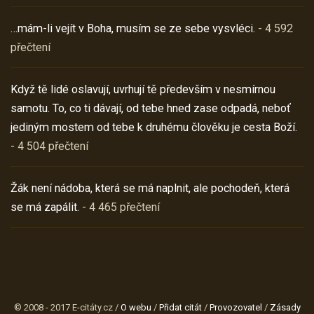
…mám-li vejít v Boha, musím se ze sebe vysvléci.
- 4 592
přečtení
Když tě lidé oslavují, uvrhují tě především v nesmírnou
samotu. To, co ti dávají, od tebe hned zase odpadá, neboť
jediným mostem od tebe k druhému člověku je cesta Boží.
- 4 504 přečtení
Žák není nádoba, která se má naplnit, ale pochodeň, která
se má zapálit.
- 4 465 přečtení
© 2008 - 2017 E-citáty.cz /
O webu
/
Přidat citát
/
Provozovatel
/
Zásady