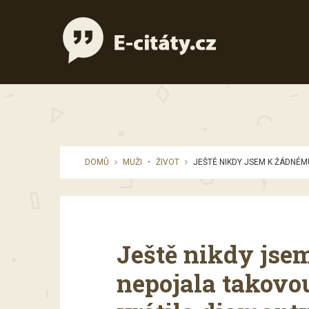
DOMŮ
MUŽI
•
ŽIVOT
JEŠTĚ NIKDY JSEM K ŽÁDNÉMU
Ještě nikdy js
nepojala takovo