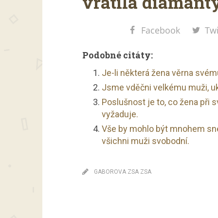
vrátila diamanty
Facebook
Twi
Podobné citáty:
Je-li některá žena věrna svému
Jsme vděčni velkému muži, ukáž
Poslušnost je to, co žena při
vyžaduje.
Vše by mohlo být mnohem snes
všichni muži svobodní.
GABOROVA ZSA ZSA