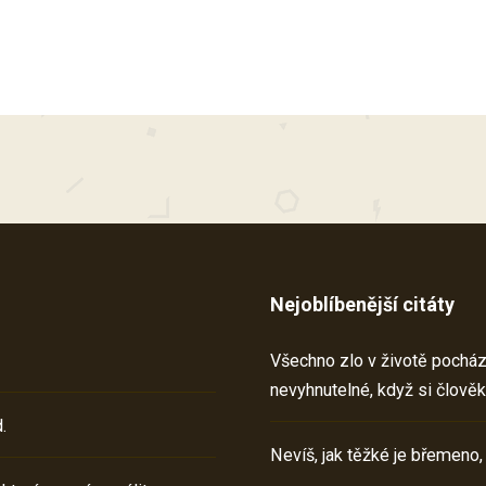
Nejoblíbenější citáty
Všechno zlo v životě pochází 
nevyhnutelné, když si člověk
.
Nevíš, jak těžké je břemeno,