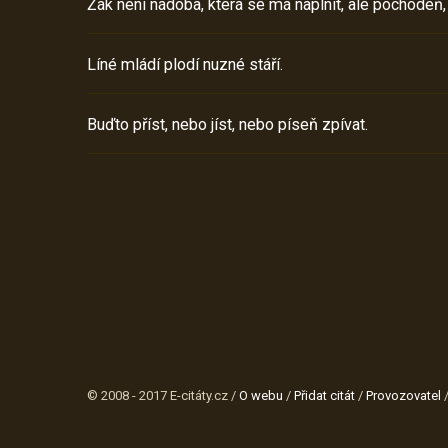
Žák není nádoba, která se má naplnit, ale pochodeň,
Líné mládí plodí nuzné stáří.
Buďto příst, nebo jíst, nebo píseň zpívat.
© 2008 - 2017 E-citáty.cz /
O webu
/
Přidat citát
/
Provozovatel