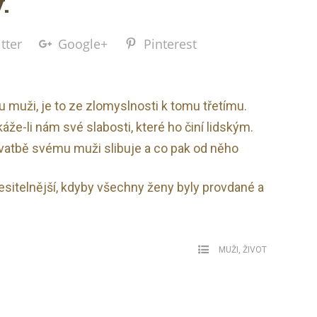
.
tter
Google+
Pinterest
 muži, je to ze zlomyslnosti k tomu třetímu.
e-li nám své slabosti, které ho činí lidským.
 svatbě svému muži slibuje a co pak od něho
itelnější, kdyby všechny ženy byly provdané a
MUŽI
,
ŽIVOT