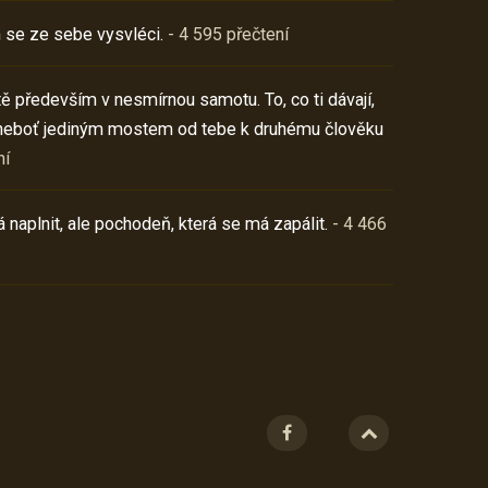
 se ze sebe vysvléci.
- 4 595 přečtení
í tě především v nesmírnou samotu. To, co ti dávají,
neboť jediným mostem od tebe k druhému člověku
ní
 naplnit, ale pochodeň, která se má zapálit.
- 4 466