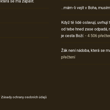
 která se má zapálit.
…mám-li vejít v Boha, musím
Když tě lidé oslavují, uvrhuj
od tebe hned zase odpadá, 
je cesta Boží.
- 4 506 přečte
Žák není nádoba, která se má
přečtení
/
Zásady ochrany osobních údajů