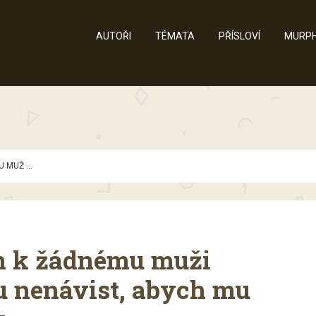
AUTOŘI
TÉMATA
PŘÍSLOVÍ
MURPH
 MUŽ ...
em k žádnému muži
u nenávist, abych mu