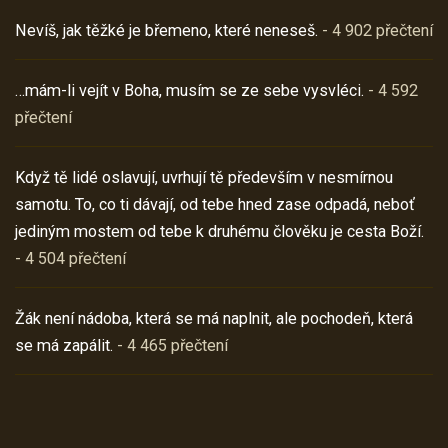
Nevíš, jak těžké je břemeno, které neneseš.
- 4 902 přečtení
…mám-li vejít v Boha, musím se ze sebe vysvléci.
- 4 592
přečtení
Když tě lidé oslavují, uvrhují tě především v nesmírnou
samotu. To, co ti dávají, od tebe hned zase odpadá, neboť
jediným mostem od tebe k druhému člověku je cesta Boží.
- 4 504 přečtení
Žák není nádoba, která se má naplnit, ale pochodeň, která
se má zapálit.
- 4 465 přečtení