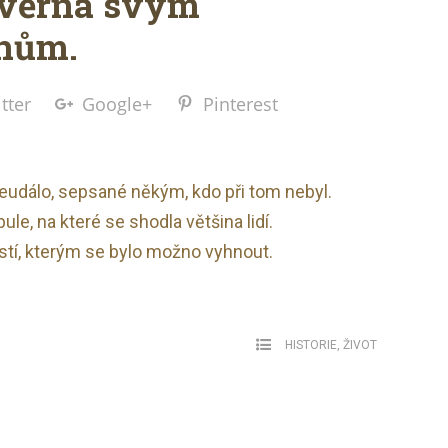
 věrná svým
nům.
tter
Google+
Pinterest
neudálo, sepsané někým, kdo při tom nebyl.
ule, na které se shodla většina lidí.
ostí, kterým se bylo možno vyhnout.
.
HISTORIE
,
ŽIVOT