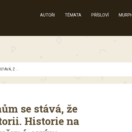
AUTOŘI
TÉMATA
PŘÍSLOVÍ
MURPH
TÁVÁ, Ž ...
nům se stává, že
orii. Historie na