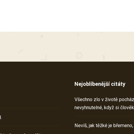
Nejoblíbenější citáty
Všechno zlo v životě pochází 
nevyhnutelné, když si člověk
.
Nevíš, jak těžké je břemeno,