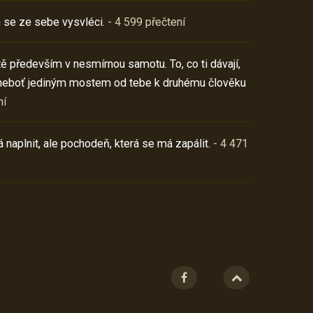
 se ze sebe vysvléci.
- 4 599 přečtení
í tě především v nesmírnou samotu. To, co ti dávají,
neboť jediným mostem od tebe k druhému člověku
ní
 naplnit, ale pochodeň, která se má zapálit.
- 4 471