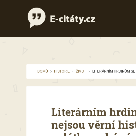
DOMŮ
HISTORIE
•
ŽIVOT
LITERÁRNÍM HRDINŮM SE S
Literárním hrdi
nejsou věrní hist