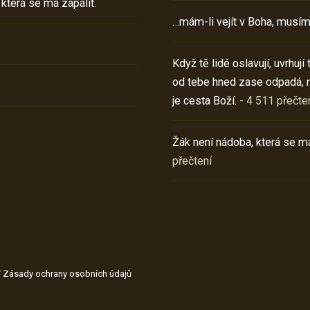
 která se má zapálit.
…mám-li vejít v Boha, musím
Když tě lidé oslavují, uvrhuj
od tebe hned zase odpadá, 
je cesta Boží.
- 4 511 přečte
Žák není nádoba, která se má
přečtení
/
Zásady ochrany osobních údajů