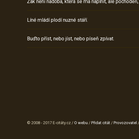
Žák není nádoba, která se má naplnit, ale pochodeň,
Líné mládí plodí nuzné stáří.
Buďto příst, nebo jíst, nebo píseň zpívat.
© 2008 - 2017 E-citáty.cz /
O webu
/
Přidat citát
/
Provozovatel