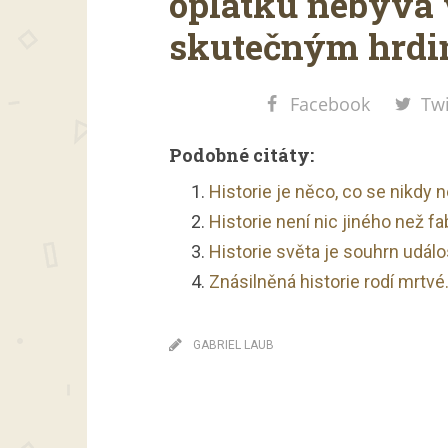
oplátku nebývá
skutečným hrdi
Facebook
Twi
Podobné citáty:
Historie je něco, co se nikdy 
Historie není nic jiného než fab
Historie světa je souhrn udál
Znásilněná historie rodí mrtvé
GABRIEL LAUB