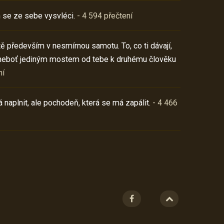
 se ze sebe vysvléci.
- 4 594 přečtení
í tě především v nesmírnou samotu. To, co ti dávají,
neboť jediným mostem od tebe k druhému člověku
ní
 naplnit, ale pochodeň, která se má zapálit.
- 4 466