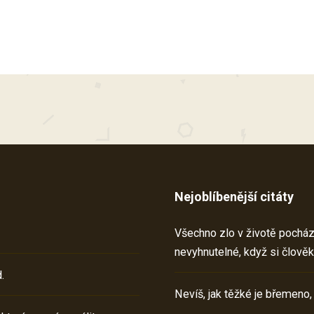
Nejoblíbenější citáty
Všechno zlo v životě pochází 
nevyhnutelné, když si člověk
.
Nevíš, jak těžké je břemeno,