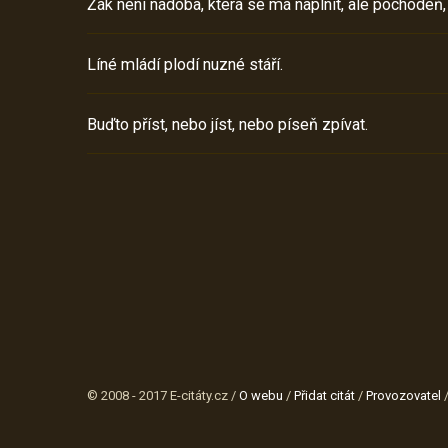
Žák není nádoba, která se má naplnit, ale pochodeň,
Líné mládí plodí nuzné stáří.
Buďto příst, nebo jíst, nebo píseň zpívat.
© 2008 - 2017 E-citáty.cz /
O webu
/
Přidat citát
/
Provozovatel