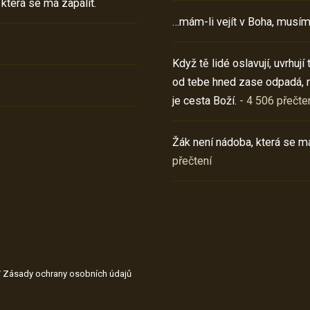
 která se má zapálit.
…mám-li vejít v Boha, musím
Když tě lidé oslavují, uvrhuj
od tebe hned zase odpadá, 
je cesta Boží.
- 4 506 přečte
Žák není nádoba, která se má
přečtení
/
Zásady ochrany osobních údajů