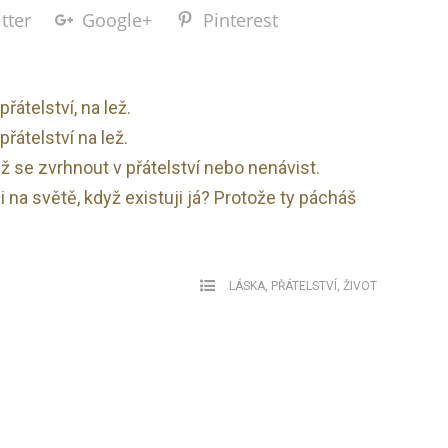
tter
Google+
Pinterest
átelství, na lež.
řátelství na lež.
 se zvrhnout v přátelství nebo nenávist.
si na světě, když existuji já? Protože ty pácháš
LÁSKA
,
PŘÁTELSTVÍ
,
ŽIVOT