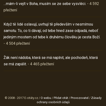
…mám-li vejít v Boha, musím se ze sebe vysvléci.
- 4 592
přečtení
Když tě lidé oslavují, uvrhují tě především v nesmírnou
samotu. To, co ti dávají, od tebe hned zase odpadá, neboť
jediným mostem od tebe k druhému člověku je cesta Boží.
- 4 504 přečtení
Žák není nádoba, která se má naplnit, ale pochodeň, která
se má zapálit.
- 4 465 přečtení
© 2008 - 2017 E-citáty.cz /
O webu
/
Přidat citát
/
Provozovatel
/
Zásady
ochrany osobních údajů