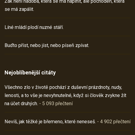
Žák není nádoba, která se má naplnit, ale pochodeň, která
se má zapálit.
Líné mládí plodí nuzné stáří.
Buďto příst, nebo jíst, nebo píseň zpívat.
Nejoblíbenější citáty
Všechno zlo v životě pochází z duševní prázdnoty, nudy,
lenosti, a to vše je nevyhnutelné, když si člověk zvykne žít
na účet druhých.
- 5 093 přečtení
Nevíš, jak těžké je břemeno, které neneseš.
- 4 902 přečtení