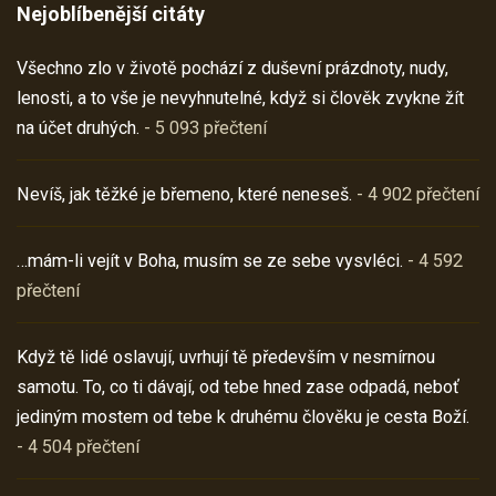
Nejoblíbenější citáty
Všechno zlo v životě pochází z duševní prázdnoty, nudy,
lenosti, a to vše je nevyhnutelné, když si člověk zvykne žít
na účet druhých.
- 5 093 přečtení
Nevíš, jak těžké je břemeno, které neneseš.
- 4 902 přečtení
…mám-li vejít v Boha, musím se ze sebe vysvléci.
- 4 592
přečtení
Když tě lidé oslavují, uvrhují tě především v nesmírnou
samotu. To, co ti dávají, od tebe hned zase odpadá, neboť
jediným mostem od tebe k druhému člověku je cesta Boží.
- 4 504 přečtení