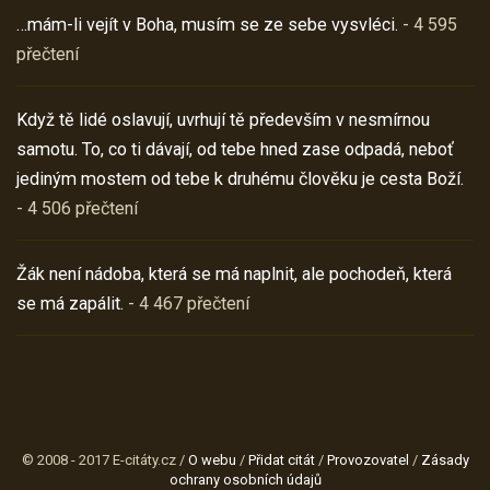
…mám-li vejít v Boha, musím se ze sebe vysvléci.
- 4 595
přečtení
Když tě lidé oslavují, uvrhují tě především v nesmírnou
samotu. To, co ti dávají, od tebe hned zase odpadá, neboť
jediným mostem od tebe k druhému člověku je cesta Boží.
- 4 506 přečtení
Žák není nádoba, která se má naplnit, ale pochodeň, která
se má zapálit.
- 4 467 přečtení
© 2008 - 2017 E-citáty.cz /
O webu
/
Přidat citát
/
Provozovatel
/
Zásady
ochrany osobních údajů