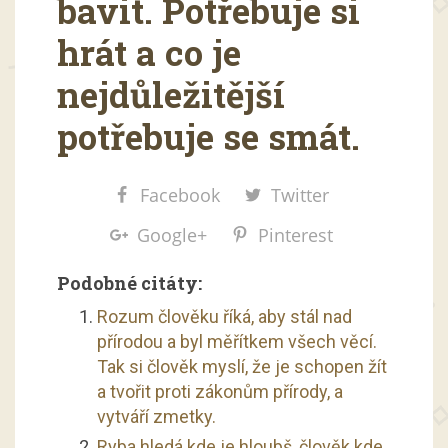
bavit. Potřebuje si
hrát a co je
nejdůležitější
potřebuje se smát.
Facebook
Twitter
Google+
Pinterest
Podobné citáty:
Rozum člověku říká, aby stál nad
přírodou a byl měřítkem všech věcí.
Tak si člověk myslí, že je schopen žít
a tvořit proti zákonům přírody, a
vytváří zmetky.
Ryba hledá kde je hloubš, člověk kde