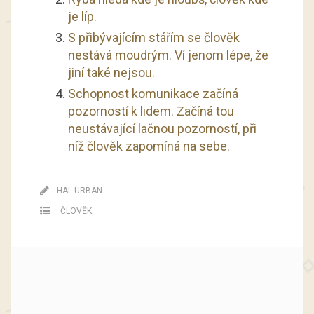
je líp.
S přibývajícím stářím se člověk
nestává moudrým. Ví jenom lépe, že
jiní také nejsou.
Schopnost komunikace začíná
pozorností k lidem. Začíná tou
neustávající lačnou pozorností, při
níž člověk zapomíná na sebe.
HAL URBAN
ČLOVĚK