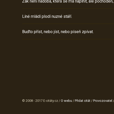
Žák není nádoba, která se má naplnit, ale pochodeň,
Líné mládí plodí nuzné stáří.
Buďto příst, nebo jíst, nebo píseň zpívat.
© 2008 - 2017 E-citáty.cz /
O webu
/
Přidat citát
/
Provozovatel