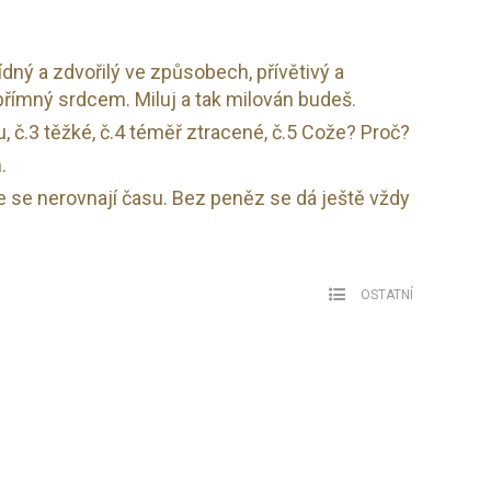
lídný a zdvořilý ve způsobech, přívětivý a
přímný srdcem. Miluj a tak milován budeš.
u, č.3 těžké, č.4 téměř ztracené, č.5 Cože? Proč?
.
e se nerovnají času. Bez peněz se dá ještě vždy
OSTATNÍ