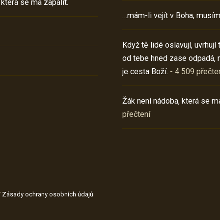
 která se má zapálit.
…mám-li vejít v Boha, musím
Když tě lidé oslavují, uvrhuj
od tebe hned zase odpadá, 
je cesta Boží.
- 4 509 přečte
Žák není nádoba, která se má
přečtení
/
Zásady ochrany osobních údajů