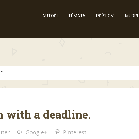
AUTOŘI
TÉMATA
PŘÍSLOVÍ
MURPH
E.
m with a deadline.
tter
Google+
Pinterest