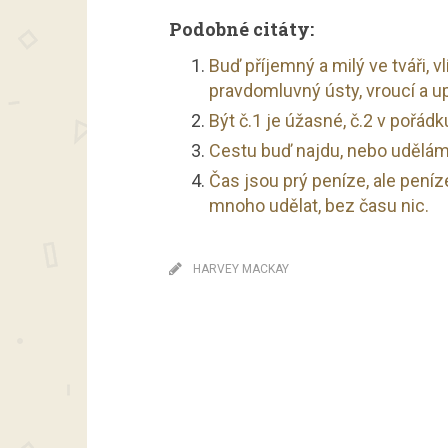
Podobné citáty:
Buď příjemný a milý ve tváři, v
pravdomluvný ústy, vroucí a u
Být č.1 je úžasné, č.2 v pořádk
Cestu buď najdu, nebo udělám
Čas jsou prý peníze, ale peníz
mnoho udělat, bez času nic.
HARVEY MACKAY