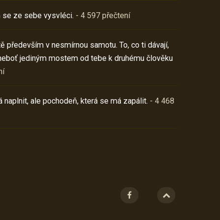
 se ze sebe vysvléci.
- 4 597 přečtení
í tě především v nesmírnou samotu. To, co ti dávají,
neboť jediným mostem od tebe k druhému člověku
ní
 naplnit, ale pochodeň, která se má zapálit.
- 4 468