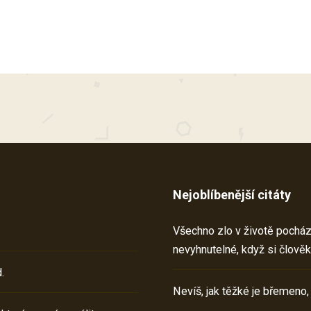
Nejoblíbenější citáty
Všechno zlo v životě pochází 
nevyhnutelné, když si člověk
.
Nevíš, jak těžké je břemeno,