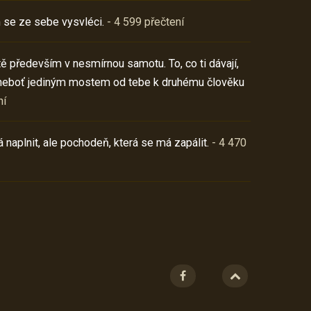
 se ze sebe vysvléci.
- 4 599 přečtení
í tě především v nesmírnou samotu. To, co ti dávají,
neboť jediným mostem od tebe k druhému člověku
ní
 naplnit, ale pochodeň, která se má zapálit.
- 4 470