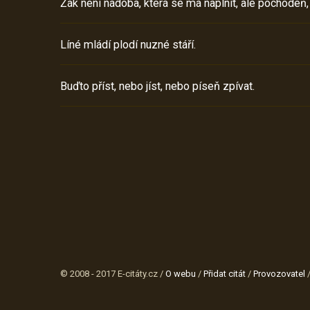
Žák není nádoba, která se má naplnit, ale pochodeň,
Líné mládí plodí nuzné stáří.
Buďto příst, nebo jíst, nebo píseň zpívat.
© 2008 - 2017 E-citáty.cz /
O webu
/
Přidat citát
/
Provozovatel