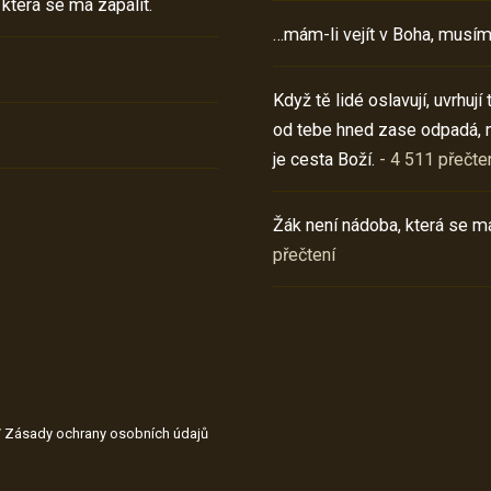
 která se má zapálit.
…mám-li vejít v Boha, musím
Když tě lidé oslavují, uvrhuj
od tebe hned zase odpadá, 
je cesta Boží.
- 4 511 přečte
Žák není nádoba, která se má
přečtení
/
Zásady ochrany osobních údajů