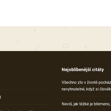
Nejoblíbenější citáty
Všechno zlo v životě pochází 
nevyhnutelné, když si člověk
.
Nevíš, jak těžké je břemeno,