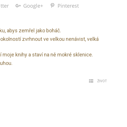
tter
Google+
Pinterest
tku, abys zemřel jako boháč.
okolností zvrhnout ve velkou nenávist, velká
ují moje knihy a staví na ně mokré sklenice.
ruhou.
ŽIVOT