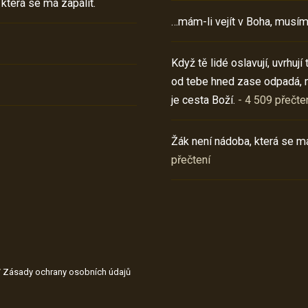
 která se má zapálit.
…mám-li vejít v Boha, musím
Když tě lidé oslavují, uvrhuj
od tebe hned zase odpadá, 
je cesta Boží.
- 4 509 přečte
Žák není nádoba, která se má
přečtení
/
Zásady ochrany osobních údajů