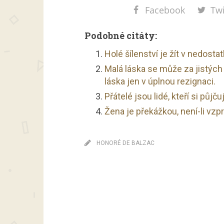
Facebook
Twi
Podobné citáty:
Holé šílenství je žít v nedosta
Malá láska se může za jistých 
láska jen v úplnou rezignaci.
Přátelé jsou lidé, kteří si půjč
Žena je překážkou, není-li vzp
HONORÉ DE BALZAC