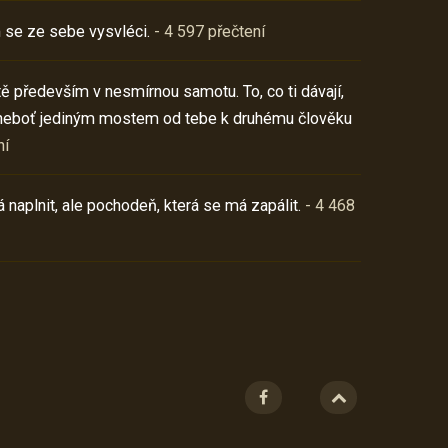
 se ze sebe vysvléci.
- 4 597 přečtení
í tě především v nesmírnou samotu. To, co ti dávají,
neboť jediným mostem od tebe k druhému člověku
ní
 naplnit, ale pochodeň, která se má zapálit.
- 4 468