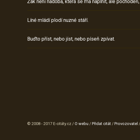
Žák není nádoba, která se má naplnit, ale pochodeň,
Líné mládí plodí nuzné stáří.
Buďto příst, nebo jíst, nebo píseň zpívat.
© 2008 - 2017 E-citáty.cz /
O webu
/
Přidat citát
/
Provozovatel