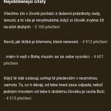
Nejoblíbenější citáty
Všechno zlo v životě pochází z duševní prázdnoty, nudy,
lenosti, a to vše je nevyhnutelné, když si člověk zvykne žít
na účet druhých.
- 5 100 přečtení
Nevíš, jak těžké je břemeno, které neneseš.
- 4 912 přečtení
…mám-li vejít v Boha, musím se ze sebe vysvléci.
- 4 601
přečtení
Když tě lidé oslavují, uvrhují tě především v nesmírnou
samotu. To, co ti dávají, od tebe hned zase odpadá, neboť
jediným mostem od tebe k druhému člověku je cesta Boží.
- 4 513 přečtení