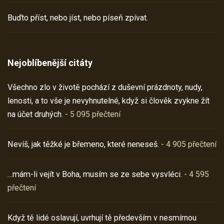
Buďto příst, nebo jíst, nebo píseň zpívat.
Nejoblíbenější citáty
Všechno zlo v životě pochází z duševní prázdnoty, nudy,
lenosti, a to vše je nevyhnutelné, když si člověk zvykne žít
na účet druhých.
- 5 095 přečtení
Nevíš, jak těžké je břemeno, které neneseš.
- 4 905 přečtení
…mám-li vejít v Boha, musím se ze sebe vysvléci.
- 4 595
přečtení
Když tě lidé oslavují, uvrhují tě především v nesmírnou