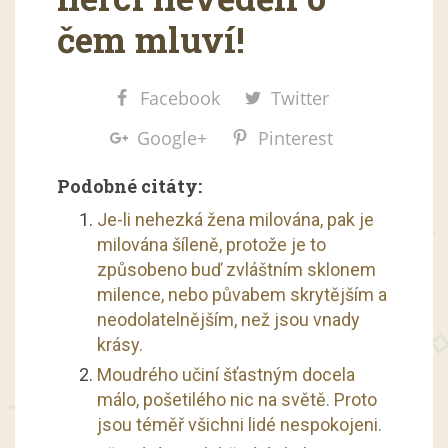
čem mluví!
Facebook
Twitter
Google+
Pinterest
Podobné citáty:
Je-li nehezká žena milována, pak je
milována šíleně, protože je to
způsobeno buď zvláštním sklonem
milence, nebo půvabem skrytějším a
neodolatelnějším, než jsou vnady
krásy.
Moudrého učiní šťastným docela
málo, pošetilého nic na světě. Proto
jsou téměř všichni lidé nespokojeni.