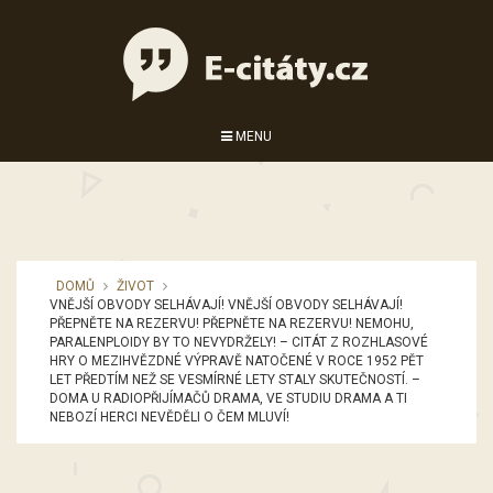
MENU
DOMŮ
ŽIVOT
VNĚJŠÍ OBVODY SELHÁVAJÍ! VNĚJŠÍ OBVODY SELHÁVAJÍ!
PŘEPNĚTE NA REZERVU! PŘEPNĚTE NA REZERVU! NEMOHU,
PARALENPLOIDY BY TO NEVYDRŽELY! – CITÁT Z ROZHLASOVÉ
HRY O MEZIHVĚZDNÉ VÝPRAVĚ NATOČENÉ V ROCE 1952 PĚT
LET PŘEDTÍM NEŽ SE VESMÍRNÉ LETY STALY SKUTEČNOSTÍ. –
DOMA U RADIOPŘIJÍMAČŮ DRAMA, VE STUDIU DRAMA A TI
NEBOZÍ HERCI NEVĚDĚLI O ČEM MLUVÍ!