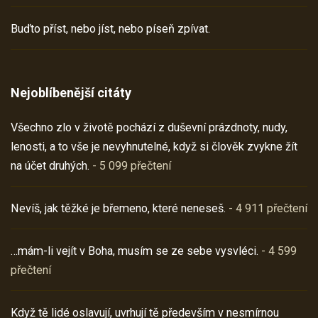
Buďto příst, nebo jíst, nebo píseň zpívat.
Nejoblíbenější citáty
Všechno zlo v životě pochází z duševní prázdnoty, nudy,
lenosti, a to vše je nevyhnutelné, když si člověk zvykne žít
na účet druhých.
- 5 099 přečtení
Nevíš, jak těžké je břemeno, které neneseš.
- 4 911 přečtení
…mám-li vejít v Boha, musím se ze sebe vysvléci.
- 4 599
přečtení
Když tě lidé oslavují, uvrhují tě především v nesmírnou