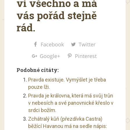
ví všechno a má
vás pořád stejně
rád.
Facebook
Twitter
Google+
Pinterest
Podobné citáty:
Pravda existuje. Vymýšlet je třeba
pouze lži.
Pravda je královna, která má svůj trůn
v nebesích a své panovnické křeslo v
srdci božím.
Zchátralý kůň (přezdívka Castra)
běžící Havanou má na sedle nápis: