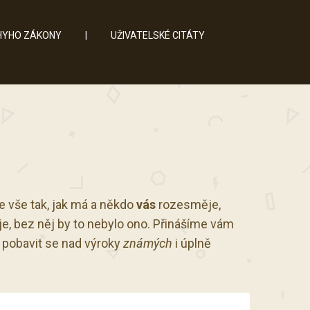
YHO ZÁKONY
|
UŽIVATELSKÉ CITÁTY
e vše tak, jak má a někdo
vás
rozesměje,
e, bez něj by to nebylo ono. Přinášíme vám
a pobavit se nad výroky
známých
i úplně