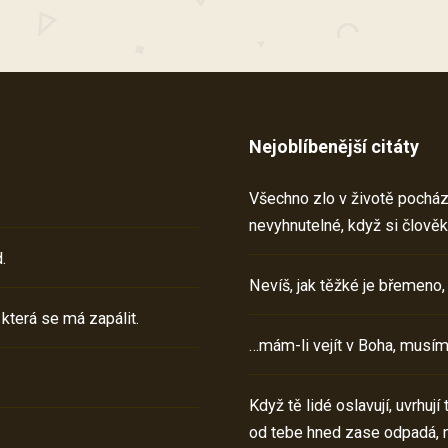
Nejoblíbenější citáty
Všechno zlo v životě pochází 
nevyhnutelné, když si člověk
.
Nevíš, jak těžké je břemeno,
 která se má zapálit.
…mám-li vejít v Boha, musím
Když tě lidé oslavují, uvrhuj
od tebe hned zase odpadá, 