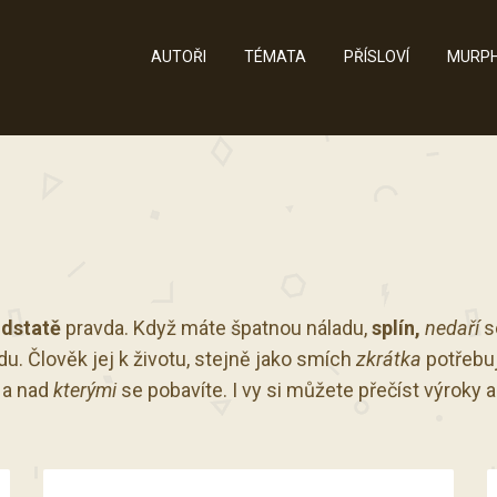
AUTOŘI
TÉMATA
PŘÍSLOVÍ
MURPH
odstatě
pravda. Když máte špatnou náladu,
splín,
nedaří
s
du. Člověk jej k životu, stejně jako smích
zkrátka
potřebuj
a nad
kterými
se pobavíte. I vy si můžete přečíst výroky 