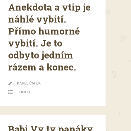
Anekdota a vtip je
náhlé vybití.
Přímo humorné
vybití. Je to
odbyto jedním
rázem a konec.
KAREL ČAPEK
HUMOR
Babi Vy ty panáky