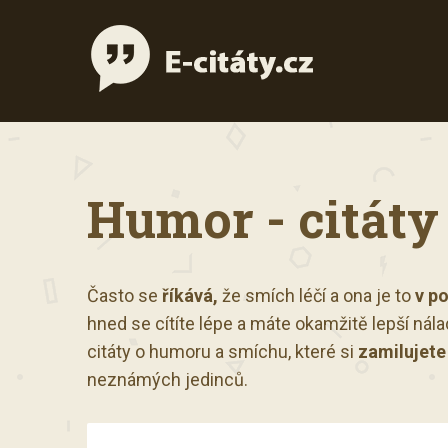
Humor - citáty
Často se
říkává,
že smích léčí a ona je to
v p
hned se cítíte lépe a máte okamžitě lepší nála
citáty o humoru a smíchu, které si
zamilujete
neznámých jedinců.