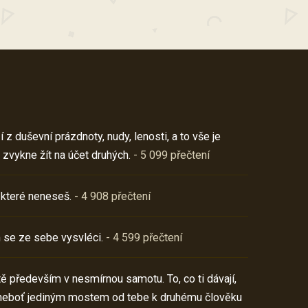
z duševní prázdnoty, nudy, lenosti, a to vše je
 zvykne žít na účet druhých.
- 5 099 přečtení
 které neneseš.
- 4 908 přečtení
 se ze sebe vysvléci.
- 4 599 přečtení
í tě především v nesmírnou samotu. To, co ti dávají,
neboť jediným mostem od tebe k druhému člověku