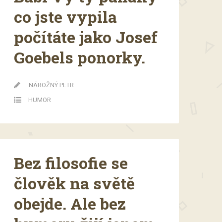
co jste vypila
počítáte jako Josef
Goebels ponorky.
NÁROŽNÝ PETR
HUMOR
Bez filosofie se
člověk na světě
obejde. Ale bez