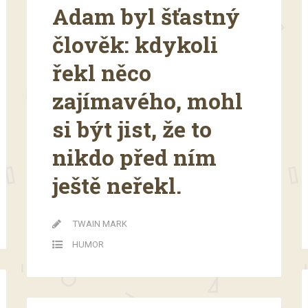
Adam byl šťastný
člověk: kdykoli
řekl něco
zajímavého, mohl
si být jist, že to
nikdo před ním
ještě neřekl.
TWAIN MARK
HUMOR