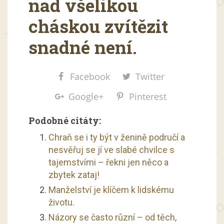
nad všelikou
cháskou zvítězit
snadné není.
Facebook
Twitter
Google+
Pinterest
Podobné citáty:
Chraň se i ty být v ženině područí a
nesvěřuj se jí ve slabé chvilce s
tajemstvími – řekni jen něco a
zbytek zataj!
Manželství je klíčem k lidskému
životu.
Názory se často různí – od těch,