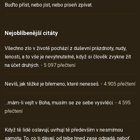
Buďto příst, nebo jíst, nebo píseň zpívat.
Nejoblíbenější citáty
Všechno zlo v životě pochází z duševní prázdnoty, nudy,
lenosti, a to vše je nevyhnutelné, když si člověk zvykne žít
na účet druhých.
- 5 097 přečtení
Nevíš, jak těžké je břemeno, které neneseš.
- 4 905 přečtení
…mám-li vejít v Boha, musím se ze sebe vysvléci.
- 4 595
přečtení
Když tě lidé oslavují, uvrhují tě především v nesmírnou
samotu. To, co ti dávají, od tebe hned zase odpadá, neboť