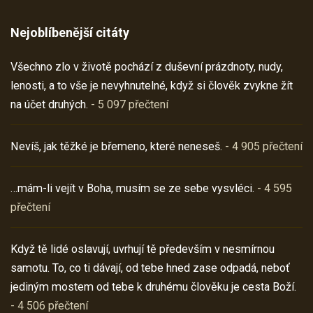
Nejoblíbenější citáty
Všechno zlo v životě pochází z duševní prázdnoty, nudy,
lenosti, a to vše je nevyhnutelné, když si člověk zvykne žít
na účet druhých.
- 5 097 přečtení
Nevíš, jak těžké je břemeno, které neneseš.
- 4 905 přečtení
…mám-li vejít v Boha, musím se ze sebe vysvléci.
- 4 595
přečtení
Když tě lidé oslavují, uvrhují tě především v nesmírnou
samotu. To, co ti dávají, od tebe hned zase odpadá, neboť
jediným mostem od tebe k druhému člověku je cesta Boží.
- 4 506 přečtení