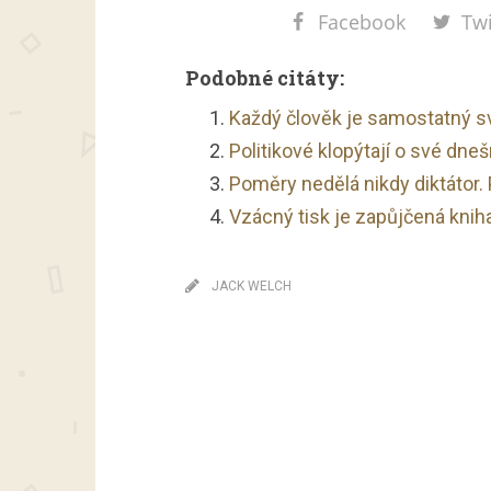
Facebook
Twi
Podobné citáty:
Každý člověk je samostatný sv
Politikové klopýtají o své dneš
Poměry nedělá nikdy diktátor. 
Vzácný tisk je zapůjčená kniha
JACK WELCH