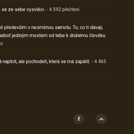
 se ze sebe vysvléci.
- 4 592 přečtení
í tě především v nesmírnou samotu. To, co ti dávají,
neboť jediným mostem od tebe k druhému člověku
ní
 naplnit, ale pochodeň, která se má zapálit.
- 4 465