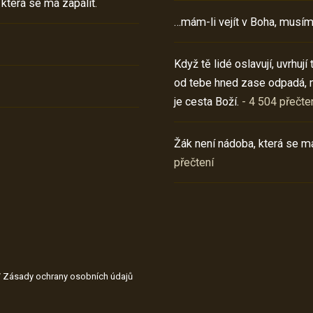
 která se má zapálit.
…mám-li vejít v Boha, musím
Když tě lidé oslavují, uvrhuj
od tebe hned zase odpadá, 
je cesta Boží.
- 4 504 přečte
Žák není nádoba, která se má
přečtení
/
Zásady ochrany osobních údajů