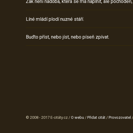
Žák není nádoba, která se má naplnit, ale pochodeň,
Líné mládí plodí nuzné stáří.
Buďto příst, nebo jíst, nebo píseň zpívat.
© 2008 - 2017 E-citáty.cz /
O webu
/
Přidat citát
/
Provozovatel