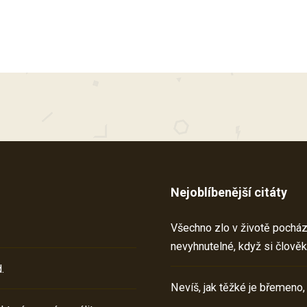
Nejoblíbenější citáty
Všechno zlo v životě pochází 
nevyhnutelné, když si člověk
.
Nevíš, jak těžké je břemeno,