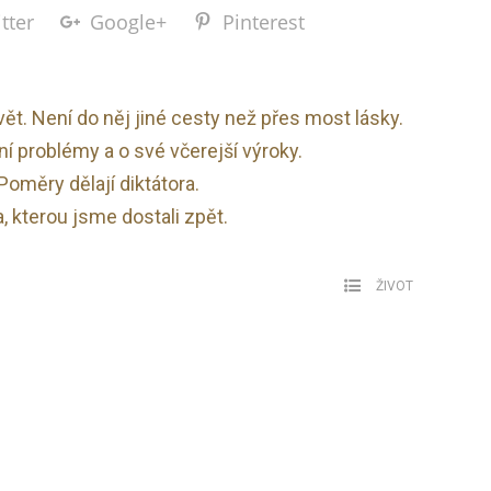
tter
Google+
Pinterest
ět. Není do něj jiné cesty než přes most lásky.
ní problémy a o své včerejší výroky.
Poměry dělají diktátora.
, kterou jsme dostali zpět.
ŽIVOT