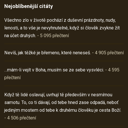
Nejoblíbenější citáty
Všechno zlo v životě pochází z duševní prázdnoty, nudy,
lenosti, a to vše je nevyhnutelné, když si člověk zvykne žít
na účet druhých.
- 5 095 přečtení
Nevíš, jak těžké je břemeno, které neneseš.
- 4 905 přečtení
…mám-li vejít v Boha, musím se ze sebe vysvléci.
- 4 595
přečtení
Když tě lidé oslavují, uvrhují tě především v nesmírnou
samotu. To, co ti dávají, od tebe hned zase odpadá, neboť
jediným mostem od tebe k druhému člověku je cesta Boží.
- 4 506 přečtení