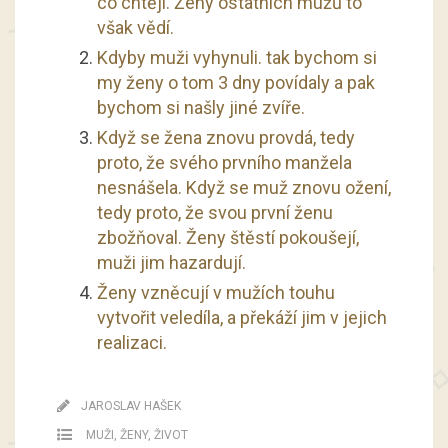
co chtějí. Ženy ostatních mužů to
však vědí.
Kdyby muži vyhynuli. tak bychom si
my ženy o tom 3 dny povídaly a pak
bychom si našly jiné zvíře.
Když se žena znovu provdá, tedy
proto, že svého prvního manžela
nesnášela. Když se muž znovu ožení,
tedy proto, že svou první ženu
zbožňoval. Ženy štěstí pokoušejí,
muži jim hazardují.
Ženy vzněcují v mužích touhu
vytvořit veledíla, a překáží jim v jejich
realizaci.
JAROSLAV HAŠEK
MUŽI
,
ŽENY
,
ŽIVOT