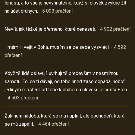
lenosti, a to vše je nevyhnutelné, když si člověk zvykne žít
na účet druhých.
- 5 093 přečtení
Nevíš, jak těžké je břemeno, které neneseš.
- 4 902 přečtení
…mám-li vejít v Boha, musím se ze sebe vysvléci.
- 4 592
přečtení
Když tě lidé oslavují, uvrhují tě především v nesmírnou
samotu. To, co ti dávají, od tebe hned zase odpadá, neboť
jediným mostem od tebe k druhému člověku je cesta Boží.
- 4 503 přečtení
Žák není nádoba, která se má naplnit, ale pochodeň, která
se má zapálit.
- 4 464 přečtení