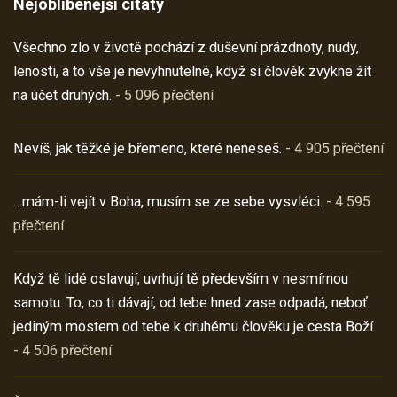
Nejoblíbenější citáty
Všechno zlo v životě pochází z duševní prázdnoty, nudy,
lenosti, a to vše je nevyhnutelné, když si člověk zvykne žít
na účet druhých.
- 5 096 přečtení
Nevíš, jak těžké je břemeno, které neneseš.
- 4 905 přečtení
…mám-li vejít v Boha, musím se ze sebe vysvléci.
- 4 595
přečtení
Když tě lidé oslavují, uvrhují tě především v nesmírnou
samotu. To, co ti dávají, od tebe hned zase odpadá, neboť
jediným mostem od tebe k druhému člověku je cesta Boží.
- 4 506 přečtení