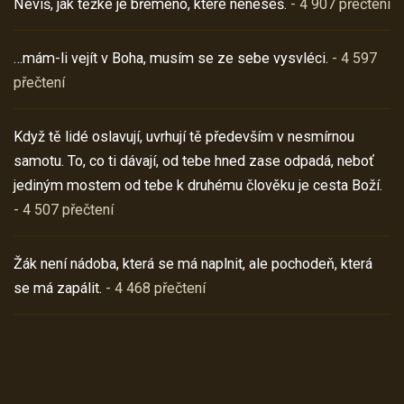
Nevíš, jak těžké je břemeno, které neneseš.
- 4 907 přečtení
…mám-li vejít v Boha, musím se ze sebe vysvléci.
- 4 597
přečtení
Když tě lidé oslavují, uvrhují tě především v nesmírnou
samotu. To, co ti dávají, od tebe hned zase odpadá, neboť
jediným mostem od tebe k druhému člověku je cesta Boží.
- 4 507 přečtení
Žák není nádoba, která se má naplnit, ale pochodeň, která
se má zapálit.
- 4 468 přečtení