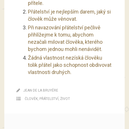
přítele.
Přátelství je nejlepším darem, jaký si
člověk může věnovat.
Při navazování přátelství pečlivě
přihlížejme k tomu, abychom
nezačali milovat člověka, kterého
bychom jednou mohli nenávidět.
Žádná vlastnost nezíská člověku
tolik přátel jako schopnost obdivovat
vlastnosti druhých.
JEAN DE LA BRUYÉRE
ČLOVĚK
,
PŘÁTELSTVÍ
,
ŽIVOT