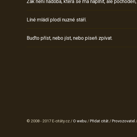
Žák není nádoba, která se má naplnit, ale pochodeň,
Líné mládí plodí nuzné stáří.
Buďto příst, nebo jíst, nebo píseň zpívat.
© 2008 - 2017 E-citáty.cz /
O webu
/
Přidat citát
/
Provozovatel