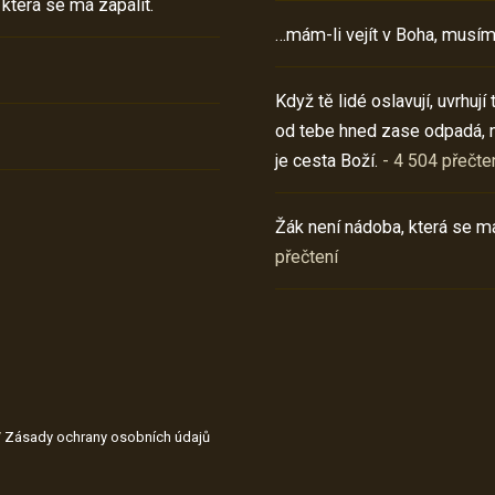
 která se má zapálit.
…mám-li vejít v Boha, musím
Když tě lidé oslavují, uvrhuj
od tebe hned zase odpadá, 
je cesta Boží.
- 4 504 přečte
Žák není nádoba, která se má
přečtení
/
Zásady ochrany osobních údajů