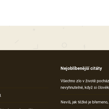
Nejoblíbenější citáty
Všechno zlo v životě pochází 
nevyhnutelné, když si člověk
.
Nevíš, jak těžké je břemeno,