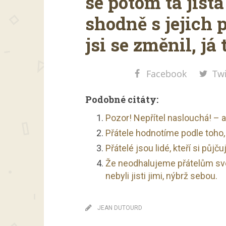
se potom ta jist
shodně s jejich 
jsi se změnil, j
Facebook
Twi
Podobné citáty:
Pozor! Nepřítel naslouchá! – a
Přátele hodnotíme podle toho, 
Přátelé jsou lidé, kteří si půjč
Že neodhalujeme přátelům své 
nebyli jisti jimi, nýbrž sebou.
JEAN DUTOURD