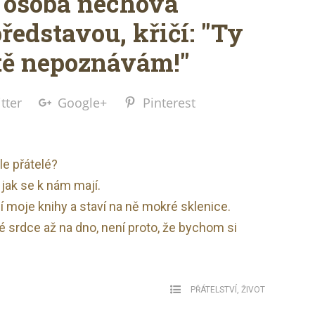
á osoba nechová
představou, křičí: "Ty
á tě nepoznávám!"
tter
Google+
Pinterest
le přátelé?
jak se k nám mají.
ují moje knihy a staví na ně mokré sklenice.
srdce až na dno, není proto, že bychom si
PŘÁTELSTVÍ
,
ŽIVOT