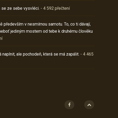
 se ze sebe vysvléci.
- 4 592 přečtení
í tě především v nesmírnou samotu. To, co ti dávají,
neboť jediným mostem od tebe k druhému člověku
ní
 naplnit, ale pochodeň, která se má zapálit.
- 4 465