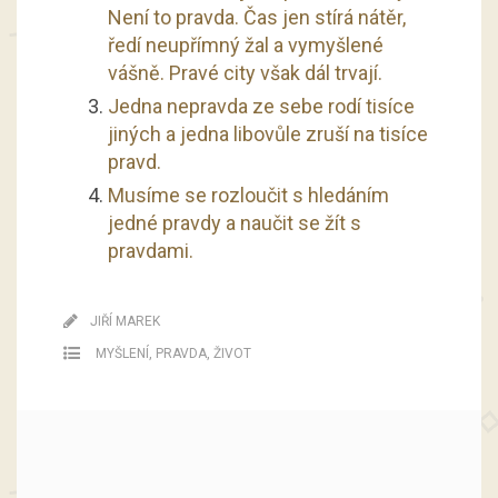
Není to pravda. Čas jen stírá nátěr,
ředí neupřímný žal a vymyšlené
vášně. Pravé city však dál trvají.
Jedna nepravda ze sebe rodí tisíce
jiných a jedna libovůle zruší na tisíce
pravd.
Musíme se rozloučit s hledáním
jedné pravdy a naučit se žít s
pravdami.
JIŘÍ MAREK
MYŠLENÍ
,
PRAVDA
,
ŽIVOT