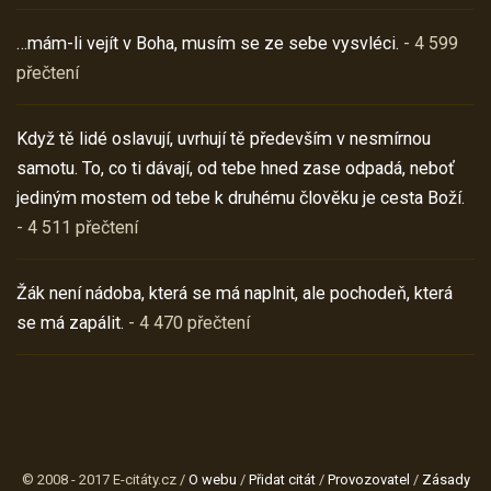
…mám-li vejít v Boha, musím se ze sebe vysvléci.
- 4 599
přečtení
Když tě lidé oslavují, uvrhují tě především v nesmírnou
samotu. To, co ti dávají, od tebe hned zase odpadá, neboť
jediným mostem od tebe k druhému člověku je cesta Boží.
- 4 511 přečtení
Žák není nádoba, která se má naplnit, ale pochodeň, která
se má zapálit.
- 4 470 přečtení
© 2008 - 2017 E-citáty.cz /
O webu
/
Přidat citát
/
Provozovatel
/
Zásady