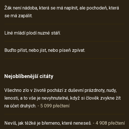
Žák není nádoba, která se má naplnit, ale pochodeň, která
se má zapálit.
Líné mládí plodí nuzné stáří.
Buďto příst, nebo jíst, nebo píseň zpívat.
Nejoblíbenější citáty
Všechno zlo v životě pochází z duševní prázdnoty, nudy,
lenosti, a to vše je nevyhnutelné, když si člověk zvykne žít
na účet druhých.
- 5 099 přečtení
Nevíš, jak těžké je břemeno, které neneseš.
- 4 908 přečtení